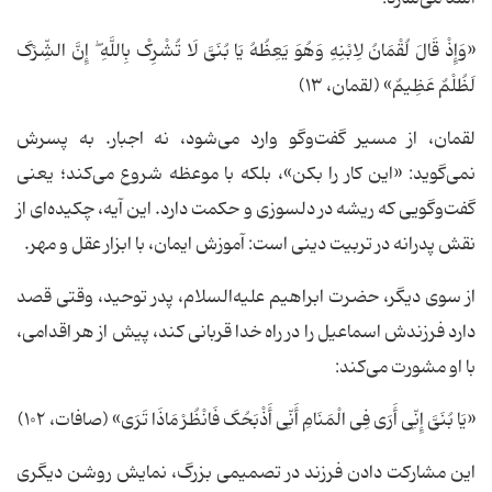
«وَإِذْ قَالَ لُقْمَانُ لِابْنِهِ وَهُوَ یَعِظُهُ یَا بُنَیَّ لَا تُشْرِکْ بِاللَّهِ ۖ إِنَّ الشِّرْکَ
لَظُلْمٌ عَظِیمٌ» (لقمان، ۱۳)
لقمان، از مسیر گفت‌وگو وارد می‌شود، نه اجبار. به پسرش
نمی‌گوید: «این کار را بکن»، بلکه با موعظه شروع می‌کند؛ یعنی
گفت‌وگویی که ریشه در دلسوزی و حکمت دارد. این آیه، چکیده‌ای از
نقش پدرانه در تربیت دینی است: آموزش ایمان، با ابزار عقل و مهر.
از سوی دیگر، حضرت ابراهیم علیه‌السلام، پدر توحید، وقتی قصد
دارد فرزندش اسماعیل را در راه خدا قربانی کند، پیش از هر اقدامی،
با او مشورت می‌کند:
«یَا بُنَیَّ إِنِّی أَرَی فِی الْمَنَامِ أَنِّی أَذْبَحُکَ فَانْظُرْ مَاذَا تَرَی» (صافات، ۱۰۲)
این مشارکت دادن فرزند در تصمیمی بزرگ، نمایش روشن دیگری