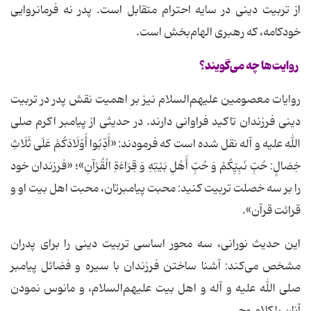
از تربیت دینی در سایه احترام متقابل است. پدر نه فرمانروایی
خودکامه، که رهبری الهام‌بخش است.
روایت‌ها چه می‌گویند؟
روایات معصومین علیهم‌السلام نیز بر اهمیت نقش پدر در تربیت
دینی فرزندان تاکید فراوانی دارند. در حدیثی از پیامبر اکرم صلی
الله علیه و آله نقل شده است که فرمودند: «أَدِّبُوا أَوْلَادَکُمْ عَلَی ثَلَاثِ
خِصَالٍ: حُبِّ نَبِیِّکُمْ وَ حُبِّ أَهْلِ بَیْتِهِ وَ قِرَاءَةِ الْقُرْآنِ»؛ «فرزندان خود
را بر سه خصلت تربیت کنید: محبت پیامبرتان، محبت اهل بیت او و
قرائت قرآن».
این حدیث نورانی، سه محور اساسی تربیت دینی را برای پدران
مشخص می‌کند: آشنا ساختن فرزندان با سیره و فضائل پیامبر
صلی الله علیه و آله و اهل بیت علیهم‌السلام، و مانوس نمودن