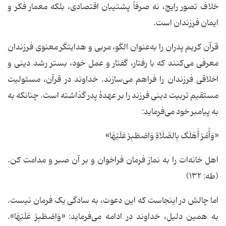
خلاف تصور رایج، نه صرفاً پشتیبان اقتصادی، بلکه معمار فکر و
ایمان فرزندان است.
قرآن کریم پدران را به‌عنوان الگو، مربی و هدایتگر معنوی فرزندان
معرفی می‌کنند که با رفتار، گفتار و عمل خود، بستر رشد دینی و
اخلاقی فرزندان را فراهم می‌سازند. خداوند در قرآن، مسئولیت
مستقیم تربیت دینی فرزند را بر عهدۀ پدر گذاشته است. چنانکه به
به پیامبر خود می‌فرماید:
«وَأْمُرْ أَهْلَکَ بِالصَّلَاةِ وَاصْطَبِرْ عَلَیْهَا»
اهل خانه‌ات را به نماز فرمان فراخوان و بر آن صبر و مدامت کن.
(طه: ۱۳۲)
اما چالش در اینجاست که این دعوت، به سادگی یک فرمان نیست.
به همین دلیل، خداوند در ادامه می‌فرماید: «وَاصْطَبِرْ عَلَیْهَا».