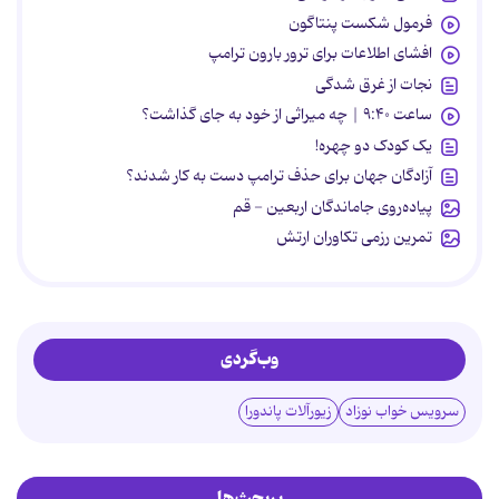
فرمول شکست پنتاگون
افشای اطلاعات برای ترور بارون ترامپ
نجات از غرق شدگی
ساعت ۹:۴۰ | چه میراثی از خود به جای گذاشت؟
یک کودک دو چهره!
آزادگان جهان برای حذف ترامپ دست به کار شدند؟
پیاده‌روی جاماندگان اربعین - قم
تمرین رزمی تکاوران ارتش
وب‌گردی
سرویس خواب نوزاد
زیورآلات پاندورا
پربحث‌ها