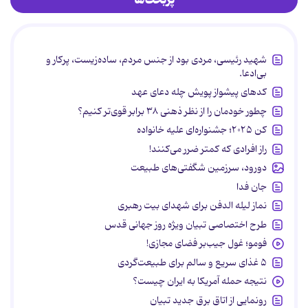
شهید رئیسی، مردی بود از جنس مردم، ساده‌زیست، پرکار و
بی‌ادعا.
کدهای پیشواز پویش چله دعای عهد
چطور خودمان را از نظر ذهنی ۳۸ برابر قوی‌تر کنیم؟
کن ۲۰۲۵؛ جشنواره‌ای علیه خانواده
راز افرادی که کمتر ضرر می‌کنند!
دورود، سرزمین شگفتی‌های طبیعت
جان فدا
نماز لیله الدفن برای شهدای بیت رهبری
طرح اختصاصی تبیان ویژه روز جهانی قدس
فومو؛ غول جیب‌بر فضای مجازی!
۵ غذای سریع و سالم برای طبیعت‌گردی
نتیجه حمله آمریکا به ایران چیست؟
رونمایی از اتاق برق جدید تبیان