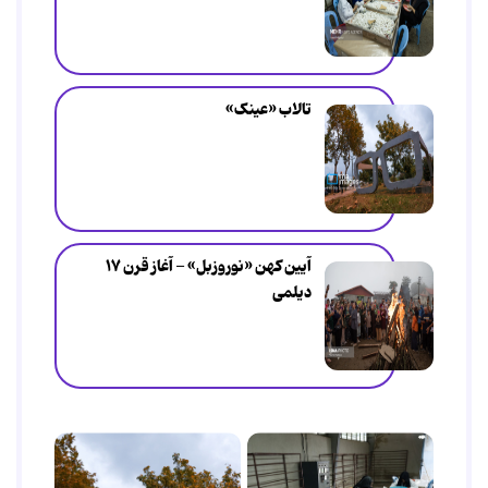
تالاب «عینک»
آیین کهن «نوروزبل» - آغاز قرن ۱۷
دیلمی