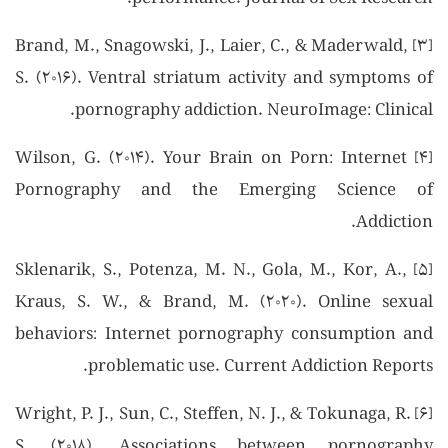
[۳] Brand, M., Snagowski, J., Laier, C., & Maderwald,
S. (۲۰۱۶). Ventral striatum activity and symptoms of
pornography addiction. NeuroImage: Clinical.
[۴] Wilson, G. (۲۰۱۴). Your Brain on Porn: Internet
Pornography and the Emerging Science of
Addiction.
[۵] Sklenarik, S., Potenza, M. N., Gola, M., Kor, A.,
Kraus, S. W., & Brand, M. (۲۰۲۰). Online sexual
behaviors: Internet pornography consumption and
problematic use. Current Addiction Reports.
[۶] Wright, P. J., Sun, C., Steffen, N. J., & Tokunaga, R.
S. (۲۰۱۸). Associations between pornography