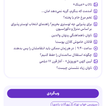
تالاب «عینک»
آمدمت که بنگرم، گریه نمی‌دهد امان...
تخم مرغ خام یا پخته؟
برای پذیرایی چه لوستری بخریم؟ راهنمای انتخاب لوستر پذیرای
بر اساس متراژ و دکوراسیون
تاوان ناهماهنگی پنهان والدین
قاتلان خاموش کلاژن پوست!
ساعت ۹:۴۰ | در هر زمان ممکن باید انتقامشان را پس بدهند
چگونه استقلال سالمندان را حفظ کنیم؟
آیین کهن «نوروزبل» - آغاز قرن ۱۷ دیلمی
تاوان زیاد نشستن چیست؟
وب‌گردی
سرویس خواب نوزاد
زیورآلات پاندورا