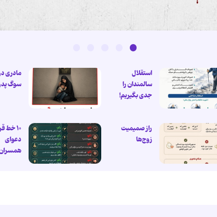
استقلال
مادری در
سالمندان را
سوگ پدر
جدی بگیریم!
راز صمیمیت
۱۰ خط قر
زوج‌ها
دعوای
همسران