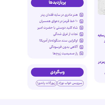
پربازدیدها
هنر مادری در سایه‌ فقدان پدر
۱۰ خط قرمز در دعوای همسران
شاه کلید دوستی با حضرت امیر
نجات از غرق شدگی
 سایه
اوکراین سند منگوله‌دار آمریکا!
آگاهی بدون فرسودگی
راز صمیمیت زوج‌ها
استقلال سالمندان را جدی بگیریم!
مز در
مادری در سایه سوگ پدر
وب‌گردی
تاوان ناهماهنگی پنهان والدین
سرویس خواب نوزاد
زیورآلات پاندورا