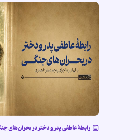
رابطۀ عاطفی پدر و دختر در بحران‌های جن