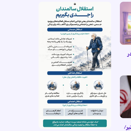
ر
هبر انقلاب اسلامی (۲۶/تیر/