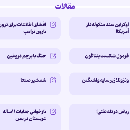
مقالات
اوکراین سند منگوله‌دار
افشای اطلاعات برای ترور
آمریکا!
بارون ترامپ
فرمول شکست پنتاگون
جنگ با پرچم دروغین
ونزوئلا زیر سایه‌ واشنگتن
شمشیر صنعا
ریاض در تله نفتی!
بازخوانی جنایات ۱۱ساله‌
عربستان در یمن