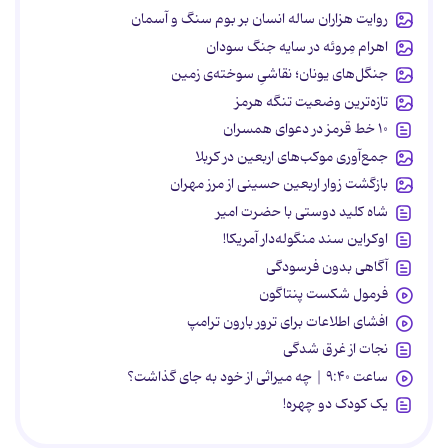
روایت هزاران ساله انسان بر بوم سنگ و آسمان
اهرام مِروئه در سایه جنگ سودان
جنگل‌های یونان؛ نقاشیِ سوخته‌ی زمین
تازه‌ترین وضعیت تنگه هرمز
۱۰ خط قرمز در دعوای همسران
جمع‌آوری موکب‌های اربعین در کربلا
بازگشت زوار اربعین حسینی از مرز مهران
شاه کلید دوستی با حضرت امیر
اوکراین سند منگوله‌دار آمریکا!
آگاهی بدون فرسودگی
فرمول شکست پنتاگون
افشای اطلاعات برای ترور بارون ترامپ
نجات از غرق شدگی
ساعت ۹:۴۰ | چه میراثی از خود به جای گذاشت؟
یک کودک دو چهره!