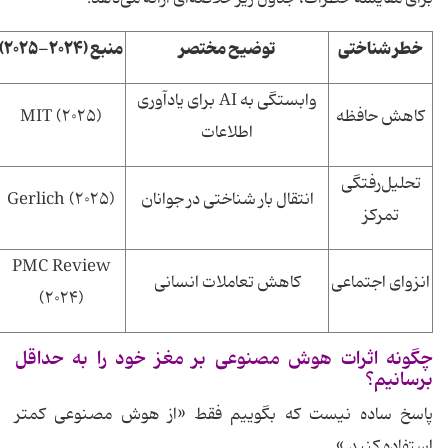
خطر شناختی
توضیح مختصر
منبع
(
۲۰۲۴-۲۰۲۵
)
وابستگی به AI برای یادآوری
کاهش حافظه
MIT (۲۰۲۵)
اطلاعات
تحلیل‌رفتگی
انتقال بار شناختی در جوانان
Gerlich (۲۰۲۵)
تمرکز
PMC Review
انزوای اجتماعی
کاهش تعاملات انسانی
(۲۰۲۴)
چگونه اثرات هوش مصنوعی بر مغز خود را به حداقل
برسانیم؟
پاسخ ساده نیست که بگوییم فقط «از هوش مصنوعی کمتر
استفاده کنید.»