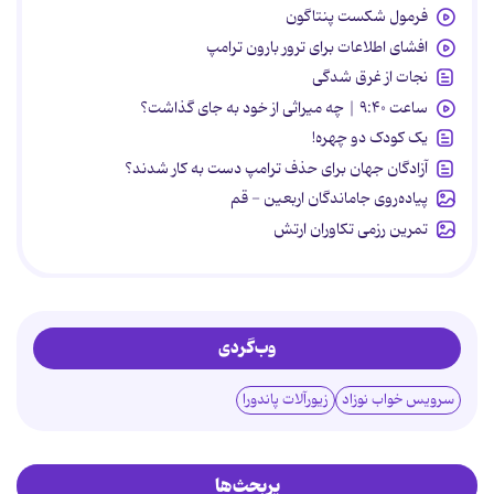
فرمول شکست پنتاگون
افشای اطلاعات برای ترور بارون ترامپ
نجات از غرق شدگی
ساعت ۹:۴۰ | چه میراثی از خود به جای گذاشت؟
یک کودک دو چهره!
آزادگان جهان برای حذف ترامپ دست به کار شدند؟
پیاده‌روی جاماندگان اربعین - قم
تمرین رزمی تکاوران ارتش
وب‌گردی
سرویس خواب نوزاد
زیورآلات پاندورا
پربحث‌ها