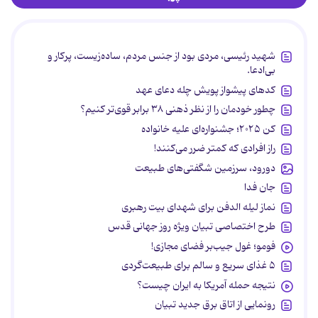
شهید رئیسی، مردی بود از جنس مردم، ساده‌زیست، پرکار و
بی‌ادعا.
کدهای پیشواز پویش چله دعای عهد
چطور خودمان را از نظر ذهنی ۳۸ برابر قوی‌تر کنیم؟
کن ۲۰۲۵؛ جشنواره‌ای علیه خانواده
راز افرادی که کمتر ضرر می‌کنند!
دورود، سرزمین شگفتی‌های طبیعت
جان فدا
نماز لیله الدفن برای شهدای بیت رهبری
طرح اختصاصی تبیان ویژه روز جهانی قدس
فومو؛ غول جیب‌بر فضای مجازی!
۵ غذای سریع و سالم برای طبیعت‌گردی
نتیجه حمله آمریکا به ایران چیست؟
رونمایی از اتاق برق جدید تبیان