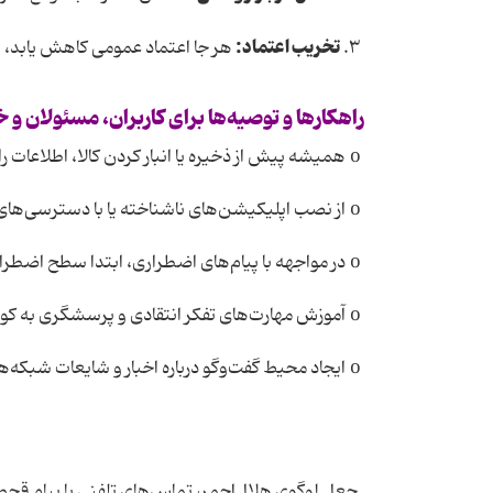
تخریب
اعتماد
:
۳.
هر جا اعتماد عمومی کاهش یابد، 
راهکارها
و
توصیه
ها
برای
کاربران،
مسئولان
و
خ
o همیشه پیش از ذخیره یا انبار کردن کالا، اطلاعات را از منابع رسمی هلال‌احمر یا وزارت صمت استعلام کنید.
o از نصب اپلیکیشن‌های ناشناخته یا با دسترسی‌های نامتعارف بپرهیزید.
o در مواجهه با پیام‌های اضطراری، ابتدا سطح اضطراب خود را کنترل و سپس با دقت موضوع را بررسی کنید.
o آموزش مهارت‌های تفکر انتقادی و پرسشگری به کودکان و نوجوانان.
o ایجاد محیط گفت‌وگو درباره اخبار و شایعات شبکه‌های اجتماعی.
جعل لوگوی هلال‌احمر، تماس‌های تلفنی با پیام قحط