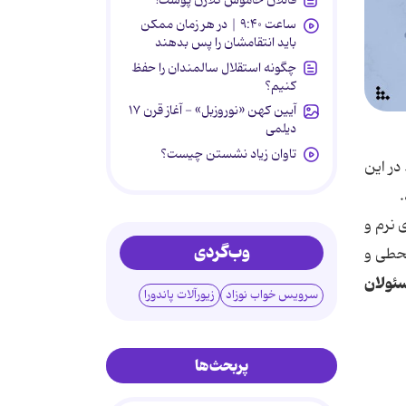
ساعت ۹:۴۰ | در هر زمان ممکن
باید انتقامشان را پس بدهند
چگونه استقلال سالمندان را حفظ
کنیم؟
آیین کهن «نوروزبل» - آغاز قرن ۱۷
دیلمی
تاوان زیاد نشستن چیست؟
در این
 نرم و
وب‌گردی
قحطی و
ئولان
سرویس خواب نوزاد
زیورآلات پاندورا
پربحث‌ها