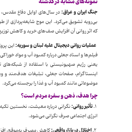
نمونه
های
مشابه
در
گذشته
جنگ
ایران
و
عراق
:
در سال‌های اوایل دفاع مقدس، ان
بی‌رویه تشویق می‌کرد. این موج شایعه‌پردازی از 
که اثر روانی آن افزایش صف‌های خرید و کاهش توزی
عملیات
روانی
دیجیتال
علیه
لبنان
و
سوریه
:
این پرو
فیلم‌ها و اسناد جعلی درباره کمبود آب و مواد خورا
یعنی رژیم صهیونیستی با استفاده از شبکه‌های تل
اینستاگرام، صفحات جعلی، تبلیغات هدف‌مند و وید
موضوعاتی مانند کمبود آب و غذا را برجسته می‌کرد.
چرا
هدف،
ذهن
و
سفره
مردم
است؟
تأثیر
روانی
:
۱.
نگرانی درباره معیشت، نخستین تکیه‌
انرژی اجتماعی صرف نگرانی می‌شود.
اختلال
در
بازار
واقعی
:
۲.
کاهش مصرف به‌موقع، افزای