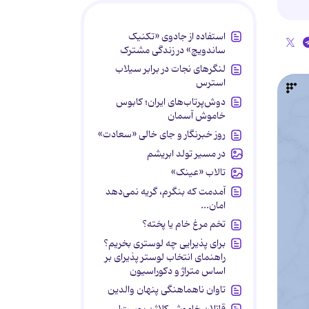
استفاده از جادوی «تکنیک
ساندویچ» در زندگی مشترک
لنگرهای نجات در برابر سیلاب
استرس
دوش‌پرتاب‌های ایران؛ کابوس
خاموش آسمان
روز خبرنگار و جای خالی «سعادت»
در مسیر تولد ابریشم
تالاب «عینک»
آمدمت که بنگرم، گریه نمی‌دهد
امان...
تخم مرغ خام یا پخته؟
برای پذیرایی چه لوستری بخریم؟
راهنمای انتخاب لوستر پذیرای بر
اساس متراژ و دکوراسیون
تاوان ناهماهنگی پنهان والدین
قاتلان خاموش کلاژن پوست!