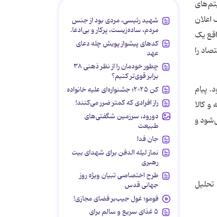
تم‌های
می‌دهد. وقتی یک اعلان
شهید رئیسی، مردی بود از جنس
مردم، ساده‌زیست، پرکار و بی‌ادعا.
اقع یک
کدهای پیشواز پویش چله دعای
صاد را
عهد
چطور خودمان را از نظر ذهنی ۳۸
برابر قوی‌تر کنیم؟
. پیام
کن ۲۰۲۵؛ جشنواره‌ای علیه خانواده
راز افرادی که کمتر ضرر می‌کنند!
و کالا
دورود، سرزمین شگفتی‌های
ه می‌شود و
طبیعت
جان فدا
نماز لیله الدفن برای شهدای بیت
رهبری
طرح اختصاصی تبیان ویژه روز
 تحلیل
جهانی قدس
فومو؛ غول جیب‌بر فضای مجازی!
۵ غذای سریع و سالم برای