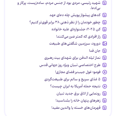
شهید رئیسی، مردی بود از جنس مردم، ساده‌زیست، پرکار و
بی‌ادعا.
کدهای پیشواز پویش چله دعای عهد
چطور خودمان را از نظر ذهنی ۳۸ برابر قوی‌تر کنیم؟
کن ۲۰۲۵؛ جشنواره‌ای علیه خانواده
راز افرادی که کمتر ضرر می‌کنند!
دورود، سرزمین شگفتی‌های طبیعت
جان فدا
نماز لیله الدفن برای شهدای بیت رهبری
طرح اختصاصی تبیان ویژه روز جهانی قدس
فومو؛ غول جیب‌بر فضای مجازی!
۵ غذای سریع و سالم برای طبیعت‌گردی
نتیجه حمله آمریکا به ایران چیست؟
رونمایی از اتاق برق جدید تبیان
زهرهای پنهان خانه را بشناسید!
قهرمان‌های خسته یا والدین مفید!