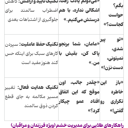
«می‌دونم یادت رفت،
تکنیک تایید و آرامش:
کاهش
بگم؟
اشکالی نداره، با هم
اضطراب سالمند برای
حواست
درستش می‌کنیم.»
جلوگیری از اشتباهات بعدی
کجاست؟»
«تو پیر
«مامان، شما برنجو
تکنیک حفظ عاملیت:
سپردن
شدی،
پاک کن، بقیش با
کارهای سبک برای اینکه حس
نمیتونی،
من.»
کند هنوز مفید است
دست نزن!»
«باز این
«چقدر جالب، اون
تکنیک هدایت فعال:
تغییر
خاطره
موقع که این اتفاق
مسیر مکالمه به جای قطع
تکراری رو
افتاد عمو چیکار
کردن ذوق سالمند
گفتی!»
کرد؟»
راهکارهای طلایی برای مدیریت خشم (ویژه فرزندان و مراقبان)