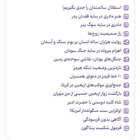
استقلال سالمندان را جدی بگیریم!
هنر مادری در سایه‌ فقدان پدر
مادری در سایه سوگ پدر
راز صمیمیت زوج‌ها
روایت هزاران ساله انسان بر بوم سنگ و آسمان
اهرام مِروئه در سایه جنگ سودان
جنگل‌های یونان؛ نقاشیِ سوخته‌ی زمین
تازه‌ترین وضعیت تنگه هرمز
۱۰ خط قرمز در دعوای همسران
جمع‌آوری موکب‌های اربعین در کربلا
بازگشت زوار اربعین حسینی از مرز مهران
شاه کلید دوستی با حضرت امیر
اوکراین سند منگوله‌دار آمریکا!
آگاهی بدون فرسودگی
فرمول شکست پنتاگون