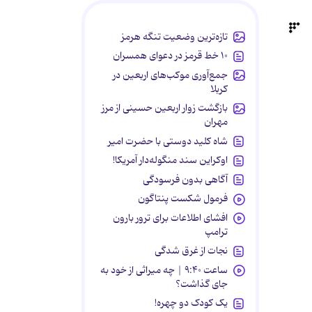
تازه‌ترین وضعیت تنگه هرمز
۱۰ خط قرمز در دعوای همسران
جمع‌آوری موکب‌های اربعین در
کربلا
بازگشت زوار اربعین حسینی از مرز
مهران
شاه کلید دوستی با حضرت امیر
اوکراین سند منگوله‌دار آمریکا!
آگاهی بدون فرسودگی
فرمول شکست پنتاگون
افشای اطلاعات برای ترور بارون
ترامپ
نجات از غرق شدگی
ساعت ۹:۴۰ | چه میراثی از خود به
جای گذاشت؟
یک کودک دو چهره!