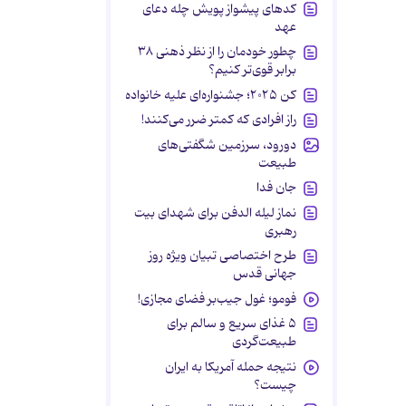
کدهای پیشواز پویش چله دعای
عهد
چطور خودمان را از نظر ذهنی ۳۸
برابر قوی‌تر کنیم؟
کن ۲۰۲۵؛ جشنواره‌ای علیه خانواده
راز افرادی که کمتر ضرر می‌کنند!
دورود، سرزمین شگفتی‌های
طبیعت
جان فدا
نماز لیله الدفن برای شهدای بیت
رهبری
طرح اختصاصی تبیان ویژه روز
جهانی قدس
فومو؛ غول جیب‌بر فضای مجازی!
۵ غذای سریع و سالم برای
طبیعت‌گردی
نتیجه حمله آمریکا به ایران
چیست؟