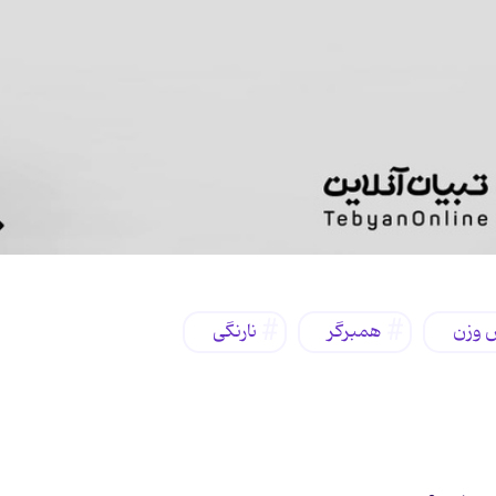
ش وزن
همبرگر
نارنگی