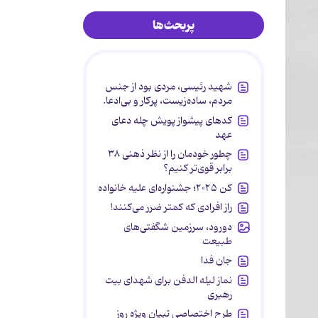
پربحث‌ها
شهید رئیسی، مردی بود از جنس
مردم، ساده‌زیست، پرکار و بی‌ادعا.
کدهای پیشواز پویش چله دعای
عهد
چطور خودمان را از نظر ذهنی ۳۸
برابر قوی‌تر کنیم؟
کن ۲۰۲۵؛ جشنواره‌ای علیه خانواده
راز افرادی که کمتر ضرر می‌کنند!
دورود، سرزمین شگفتی‌های
طبیعت
جان فدا
نماز لیله الدفن برای شهدای بیت
رهبری
طرح اختصاصی تبیان ویژه روز