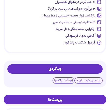
۱۰ خط قرمز در دعوای همسران
جمع‌آوری موکب‌های اربعین در کربلا
بازگشت زوار اربعین حسینی از مرز مهران
شاه کلید دوستی با حضرت امیر
اوکراین سند منگوله‌دار آمریکا!
آگاهی بدون فرسودگی
فرمول شکست پنتاگون
وب‌گردی
سرویس خواب نوزاد
زیورآلات پاندورا
پربحث‌ها