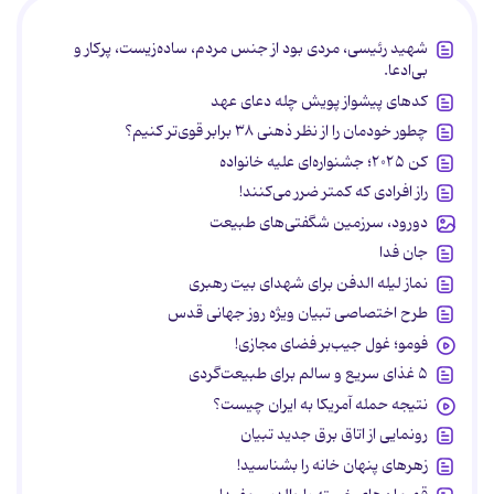
شهید رئیسی، مردی بود از جنس مردم، ساده‌زیست، پرکار و
بی‌ادعا.
کدهای پیشواز پویش چله دعای عهد
چطور خودمان را از نظر ذهنی ۳۸ برابر قوی‌تر کنیم؟
کن ۲۰۲۵؛ جشنواره‌ای علیه خانواده
راز افرادی که کمتر ضرر می‌کنند!
دورود، سرزمین شگفتی‌های طبیعت
جان فدا
نماز لیله الدفن برای شهدای بیت رهبری
طرح اختصاصی تبیان ویژه روز جهانی قدس
فومو؛ غول جیب‌بر فضای مجازی!
۵ غذای سریع و سالم برای طبیعت‌گردی
نتیجه حمله آمریکا به ایران چیست؟
رونمایی از اتاق برق جدید تبیان
زهرهای پنهان خانه را بشناسید!