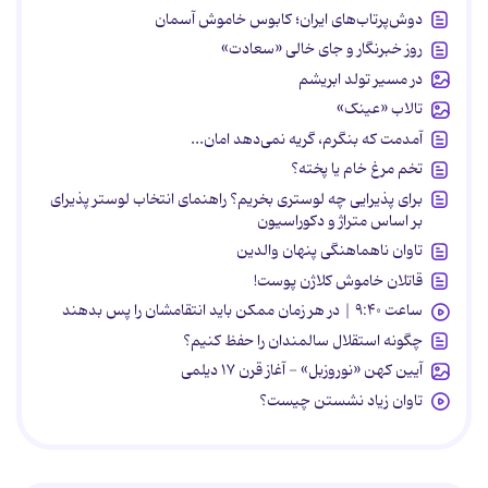
دوش‌پرتاب‌های ایران؛ کابوس خاموش آسمان
روز خبرنگار و جای خالی «سعادت»
در مسیر تولد ابریشم
تالاب «عینک»
آمدمت که بنگرم، گریه نمی‌دهد امان...
تخم مرغ خام یا پخته؟
برای پذیرایی چه لوستری بخریم؟ راهنمای انتخاب لوستر پذیرای
بر اساس متراژ و دکوراسیون
تاوان ناهماهنگی پنهان والدین
قاتلان خاموش کلاژن پوست!
ساعت ۹:۴۰ | در هر زمان ممکن باید انتقامشان را پس بدهند
چگونه استقلال سالمندان را حفظ کنیم؟
آیین کهن «نوروزبل» - آغاز قرن ۱۷ دیلمی
تاوان زیاد نشستن چیست؟