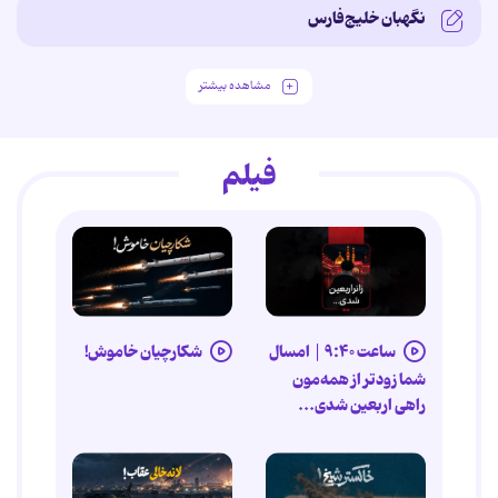
نگهبان خلیج‌فارس
مشاهده بیشتر
فیلم
ساعت ۹:۴۰ |‌ امسال
شکارچیان خاموش!
شما زودتر از همه‌مون
راهی اربعین شدی...