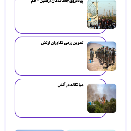
پیاده‌روی جاماندگان اربعین - قم
تمرین رزمی تکاوران ارتش
میانکاله در آتش