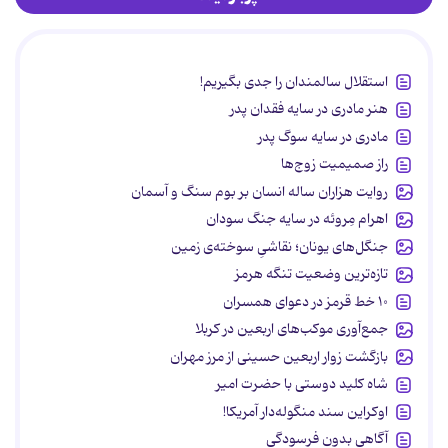
استقلال سالمندان را جدی بگیریم!
هنر مادری در سایه‌ فقدان پدر
مادری در سایه سوگ پدر
راز صمیمیت زوج‌ها
روایت هزاران ساله انسان بر بوم سنگ و آسمان
اهرام مِروئه در سایه جنگ سودان
جنگل‌های یونان؛ نقاشیِ سوخته‌ی زمین
تازه‌ترین وضعیت تنگه هرمز
۱۰ خط قرمز در دعوای همسران
جمع‌آوری موکب‌های اربعین در کربلا
بازگشت زوار اربعین حسینی از مرز مهران
شاه کلید دوستی با حضرت امیر
اوکراین سند منگوله‌دار آمریکا!
آگاهی بدون فرسودگی