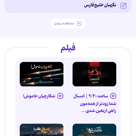
نگهبان خلیج‌فارس
مشاهده بیشتر
فیلم
ساعت ۹:۴۰ |‌ امسال
شکارچیان خاموش!
شما زودتر از همه‌مون
راهی اربعین شدی...