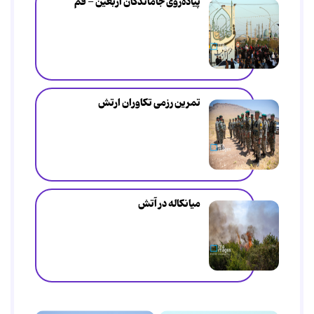
پیاده‌روی جاماندگان اربعین - قم
تمرین رزمی تکاوران ارتش
میانکاله در آتش