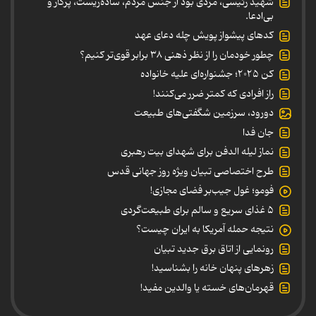
شهید رئیسی، مردی بود از جنس مردم، ساده‌زیست، پرکار و
بی‌ادعا.
کدهای پیشواز پویش چله دعای عهد
چطور خودمان را از نظر ذهنی ۳۸ برابر قوی‌تر کنیم؟
کن ۲۰۲۵؛ جشنواره‌ای علیه خانواده
راز افرادی که کمتر ضرر می‌کنند!
دورود، سرزمین شگفتی‌های طبیعت
جان فدا
نماز لیله الدفن برای شهدای بیت رهبری
طرح اختصاصی تبیان ویژه روز جهانی قدس
فومو؛ غول جیب‌بر فضای مجازی!
۵ غذای سریع و سالم برای طبیعت‌گردی
نتیجه حمله آمریکا به ایران چیست؟
رونمایی از اتاق برق جدید تبیان
زهرهای پنهان خانه را بشناسید!
قهرمان‌های خسته یا والدین مفید!