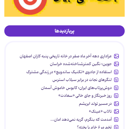
پربازدیدها
عزاداری دهه آخر ماه صفر در خانه تاریخی پنبه کاران اصفهان
جوین؛ نگین کمترشناخته‌شده خراسان
استفاده از جادوی «تکنیک ساندویچ» در زندگی مشترک
لنگرهای نجات در برابر سیلاب استرس
دوش‌پرتاب‌های ایران؛ کابوس خاموش آسمان
روز خبرنگار و جای خالی «سعادت»
در مسیر تولد ابریشم
تالاب «عینک»
آمدمت که بنگرم، گریه نمی‌دهد امان...
تخم مرغ خام یا پخته؟