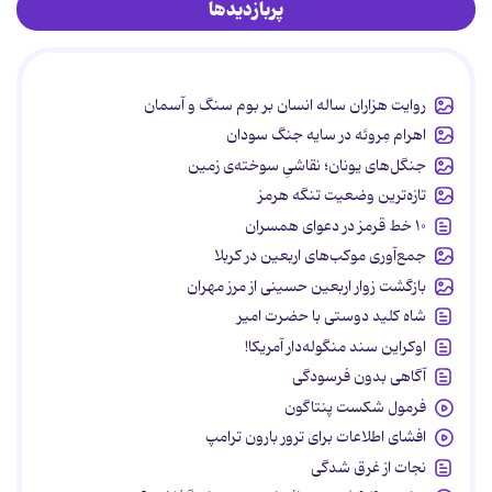
پربازدیدها
روایت هزاران ساله انسان بر بوم سنگ و آسمان
اهرام مِروئه در سایه جنگ سودان
جنگل‌های یونان؛ نقاشیِ سوخته‌ی زمین
تازه‌ترین وضعیت تنگه هرمز
۱۰ خط قرمز در دعوای همسران
جمع‌آوری موکب‌های اربعین در کربلا
بازگشت زوار اربعین حسینی از مرز مهران
شاه کلید دوستی با حضرت امیر
اوکراین سند منگوله‌دار آمریکا!
آگاهی بدون فرسودگی
فرمول شکست پنتاگون
افشای اطلاعات برای ترور بارون ترامپ
نجات از غرق شدگی