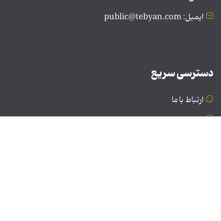
ایمیل: public@tebyan.com
دسترسی سریع
ارتباط با ما
درباره ما
نسخه دسکتاپ
© تمامی حقوق برای موسسه فرهنگی و هنری تبیان محفوظ
است | نقل مطالب با ذکر منبع بلامانع است.