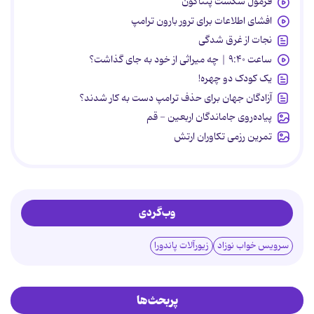
فرمول شکست پنتاگون
افشای اطلاعات برای ترور بارون ترامپ
نجات از غرق شدگی
ساعت ۹:۴۰ | چه میراثی از خود به جای گذاشت؟
یک کودک دو چهره!
آزادگان جهان برای حذف ترامپ دست به کار شدند؟
پیاده‌روی جاماندگان اربعین - قم
تمرین رزمی تکاوران ارتش
وب‌گردی
سرویس خواب نوزاد
زیورآلات پاندورا
پربحث‌ها