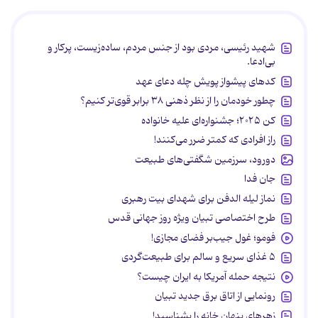
شهید رئیسی، مردی بود از جنس مردم، ساده‌زیست، پرکار و
بی‌ادعا.
کدهای پیشواز پویش چله دعای عهد
چطور خودمان را از نظر ذهنی ۳۸ برابر قوی‌تر کنیم؟
کن ۲۰۲۵؛ جشنواره‌ای علیه خانواده
راز افرادی که کمتر ضرر می‌کنند!
دورود، سرزمین شگفتی‌های طبیعت
جان فدا
نماز لیله الدفن برای شهدای بیت رهبری
طرح اختصاصی تبیان ویژه روز جهانی قدس
فومو؛ غول جیب‌بر فضای مجازی!
۵ غذای سریع و سالم برای طبیعت‌گردی
نتیجه حمله آمریکا به ایران چیست؟
رونمایی از اتاق برق جدید تبیان
زهرهای پنهان خانه را بشناسید!