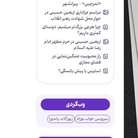
«تمرچین» - پیرانشهر
مراسم عزاداری اربعینِ حسینی در
جوار محل شهادت رهبر انقلاب
چرا هرچی بزرگ‌تر میشیم، دوستای
کمتری داریم؟
اربعین حسینی در حرم مطهر امام
رضا علیه السلام
راز محبوبیت غمگین‌نمایی در
فضای مجازی
استرس یا پیش یائسگی؟
وب‌گردی
سرویس خواب نوزاد
زیورآلات پاندورا