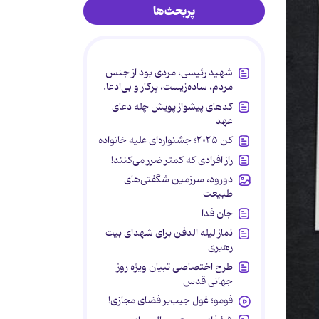
پربحث‌ها
شهید رئیسی، مردی بود از جنس
مردم، ساده‌زیست، پرکار و بی‌ادعا.
کدهای پیشواز پویش چله دعای
عهد
کن ۲۰۲۵؛ جشنواره‌ای علیه خانواده
راز افرادی که کمتر ضرر می‌کنند!
دورود، سرزمین شگفتی‌های
طبیعت
جان فدا
نماز لیله الدفن برای شهدای بیت
رهبری
طرح اختصاصی تبیان ویژه روز
جهانی قدس
فومو؛ غول جیب‌بر فضای مجازی!