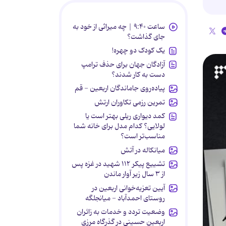
ساعت ۹:۴۰ | چه میراثی از خود به
جای گذاشت؟
یک کودک دو چهره!
آزادگان جهان برای حذف ترامپ
دست به کار شدند؟
پیاده‌روی جاماندگان اربعین - قم
تمرین رزمی تکاوران ارتش
کمد دیواری ریلی بهتر است یا
لولایی؟ کدام مدل برای خانه شما
مناسب‌تر است؟
میانکاله در آتش
تشییع پیکر ۱۱۲ شهید در غزه پس
از ۳ سال زیر آوار ماندن
آیین تعزیه‌خوانی اربعین در
روستای احمدآباد - میانجلگه
وضعیت تردد و خدمات به زائران
اربعین حسینی در گذرگاه مرزی