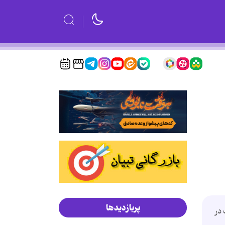
پربازدیدها
 در