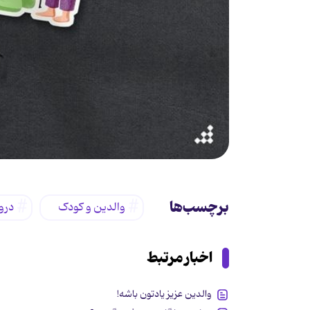
برچسب‌ها
والدین و کودک
درو
اخبار مرتبط
والدین عزیز یادتون باشه!