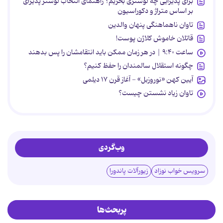
برای پذیرایی چه لوستری بخریم؟ راهنمای انتخاب لوستر پذیرای
بر اساس متراژ و دکوراسیون
تاوان ناهماهنگی پنهان والدین
قاتلان خاموش کلاژن پوست!
ساعت ۹:۴۰ | در هر زمان ممکن باید انتقامشان را پس بدهند
چگونه استقلال سالمندان را حفظ کنیم؟
آیین کهن «نوروزبل» - آغاز قرن ۱۷ دیلمی
تاوان زیاد نشستن چیست؟
وب‌گردی
سرویس خواب نوزاد
زیورآلات پاندورا
پربحث‌ها