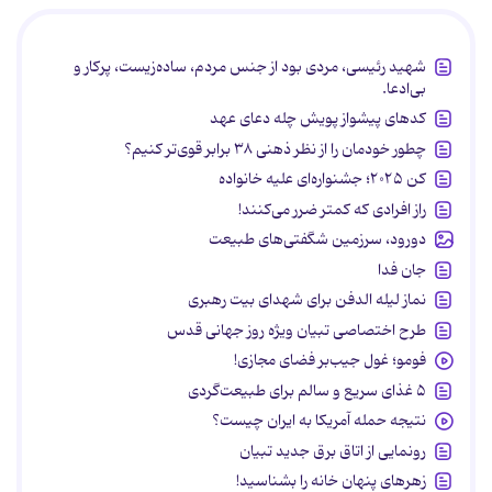
شهید رئیسی، مردی بود از جنس مردم، ساده‌زیست، پرکار و
بی‌ادعا.
کدهای پیشواز پویش چله دعای عهد
چطور خودمان را از نظر ذهنی ۳۸ برابر قوی‌تر کنیم؟
کن ۲۰۲۵؛ جشنواره‌ای علیه خانواده
راز افرادی که کمتر ضرر می‌کنند!
دورود، سرزمین شگفتی‌های طبیعت
جان فدا
نماز لیله الدفن برای شهدای بیت رهبری
طرح اختصاصی تبیان ویژه روز جهانی قدس
فومو؛ غول جیب‌بر فضای مجازی!
۵ غذای سریع و سالم برای طبیعت‌گردی
نتیجه حمله آمریکا به ایران چیست؟
رونمایی از اتاق برق جدید تبیان
زهرهای پنهان خانه را بشناسید!