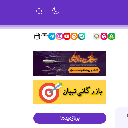
ک
پربازدیدها