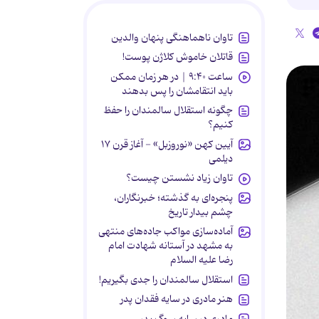
تاوان ناهماهنگی پنهان والدین
قاتلان خاموش کلاژن پوست!
ساعت ۹:۴۰ | در هر زمان ممکن
باید انتقامشان را پس بدهند
چگونه استقلال سالمندان را حفظ
کنیم؟
آیین کهن «نوروزبل» - آغاز قرن ۱۷
دیلمی
تاوان زیاد نشستن چیست؟
پنجره‌ای به گذشته؛ خبرنگاران،
چشم بیدار تاریخ
آماده‌سازی مواکب جاده‌های منتهی
به مشهد در آستانه شهادت امام
رضا علیه السلام
استقلال سالمندان را جدی بگیریم!
هنر مادری در سایه‌ فقدان پدر
مادری در سایه سوگ پدر