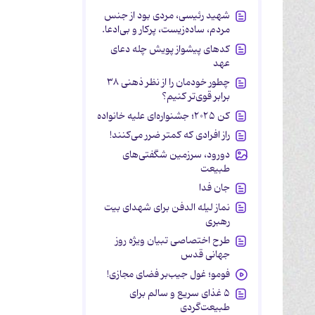
شهید رئیسی، مردی بود از جنس
مردم، ساده‌زیست، پرکار و بی‌ادعا.
کدهای پیشواز پویش چله دعای
عهد
چطور خودمان را از نظر ذهنی ۳۸
برابر قوی‌تر کنیم؟
کن ۲۰۲۵؛ جشنواره‌ای علیه خانواده
راز افرادی که کمتر ضرر می‌کنند!
دورود، سرزمین شگفتی‌های
طبیعت
جان فدا
نماز لیله الدفن برای شهدای بیت
رهبری
طرح اختصاصی تبیان ویژه روز
جهانی قدس
فومو؛ غول جیب‌بر فضای مجازی!
۵ غذای سریع و سالم برای
طبیعت‌گردی