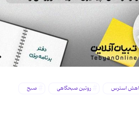
اهش استرس
روتین صبحگاهی
صبح