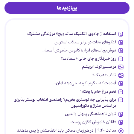
پربازدیدها
استفاده از جادوی «تکنیک ساندویچ» در زندگی مشترک
لنگرهای نجات در برابر سیلاب استرس
دوش‌پرتاب‌های ایران؛ کابوس خاموش آسمان
روز خبرنگار و جای خالی «سعادت»
در مسیر تولد ابریشم
تالاب «عینک»
آمدمت که بنگرم، گریه نمی‌دهد امان...
تخم مرغ خام یا پخته؟
برای پذیرایی چه لوستری بخریم؟ راهنمای انتخاب لوستر پذیرای
بر اساس متراژ و دکوراسیون
تاوان ناهماهنگی پنهان والدین
قاتلان خاموش کلاژن پوست!
ساعت ۹:۴۰ | در هر زمان ممکن باید انتقامشان را پس بدهند