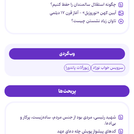
چگونه استقلال سالمندان را حفظ کنیم؟
آیین کهن «نوروزبل» - آغاز قرن ۱۷ دیلمی
تاوان زیاد نشستن چیست؟
وب‌گردی
سرویس خواب نوزاد
زیورآلات پاندورا
پربحث‌ها
شهید رئیسی، مردی بود از جنس مردم، ساده‌زیست، پرکار و
بی‌ادعا.
کدهای پیشواز پویش چله دعای عهد