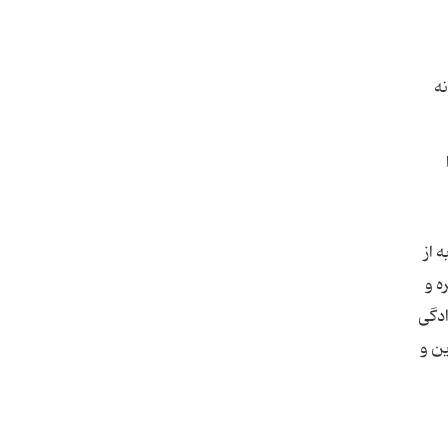
نه
 از
ه و
ادگی
ین و