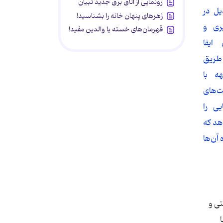
رونمایی از اتاق برق جدید تبیان
یل در
زهرهای پنهان خانه را بشناسید!
ری و
قهرمان‌های خسته یا والدین مفید!
ایفا
 طریق
ه با
های
یی را
هد که
 آن‌ها
تی و