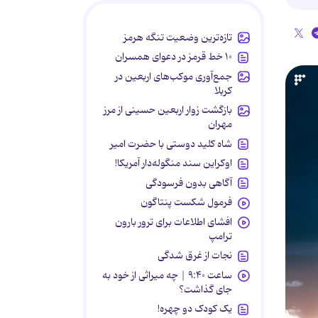
تازه‌ترین وضعیت تنگه هرمز
۱۰ خط قرمز در دعوای همسران
جمع‌آوری موکب‌های اربعین در
کربلا
بازگشت زوار اربعین حسینی از مرز
مهران
شاه کلید دوستی با حضرت امیر
اوکراین سند منگوله‌دار آمریکا!
آگاهی بدون فرسودگی
فرمول شکست پنتاگون
افشای اطلاعات برای ترور بارون
ترامپ
نجات از غرق شدگی
ساعت ۹:۴۰ | چه میراثی از خود به
جای گذاشت؟
یک کودک دو چهره!