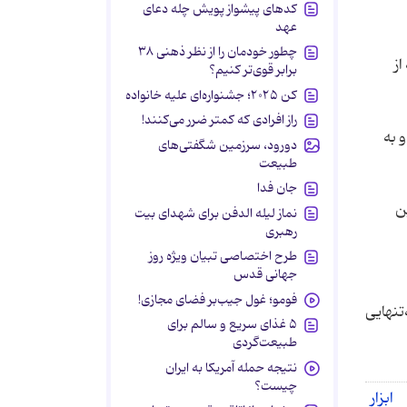
کدهای پیشواز پویش چله دعای
عهد
چطور خودمان را از نظر ذهنی ۳۸
ز
برابر قوی‌تر کنیم؟
کن ۲۰۲۵؛ جشنواره‌ای علیه خانواده
راز افرادی که کمتر ضرر می‌کنند!
 به
دورود، سرزمین شگفتی‌های
طبیعت
جان فدا
ن
نماز لیله الدفن برای شهدای بیت
رهبری
طرح اختصاصی تبیان ویژه روز
جهانی قدس
فومو؛ غول جیب‌بر فضای مجازی!
تنهایی
۵ غذای سریع و سالم برای
طبیعت‌گردی
نتیجه حمله آمریکا به ایران
چیست؟
بزار