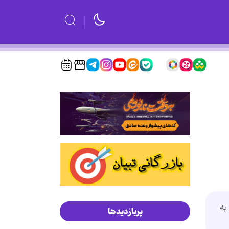
به
پربازدیدها