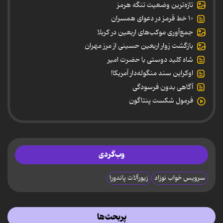
تازه‌ترین وضعیت تنگه هرمز
۱۰ خط قرمز در دعوای همسران
جمع‌آوری موکب‌های اربعین در کربلا
بازگشت زوار اربعین حسینی از مرز مهران
شاه کلید دوستی با حضرت امیر
اوکراین سند منگوله‌دار آمریکا!
آگاهی بدون فرسودگی
فرمول شکست پنتاگون
وب‌گردی
سرویس خواب نوزاد
زیورآلات پاندورا
پربحث‌ها