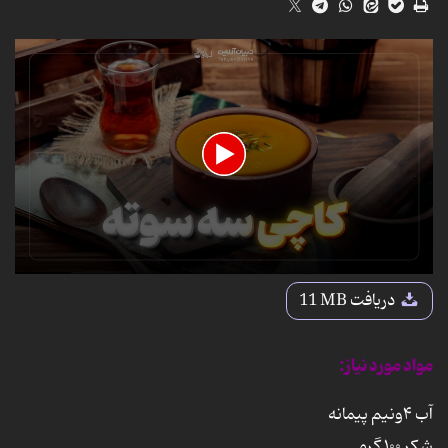
0
seconds
دریافت
11 MB
of
40
seconds
مواد مورد نیاز:
آب ۴ونیم پیمانه
شکر ۱۰۰ گرم