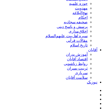
حوزه علمیه
مهدویت
نهج‌البلاغه
احکام
صحیفه سجادیه
پرسش و پاسخ دینی
اخلاق‌مداری
سیره اهل‌بیت علیهم‌السلام
مقالات قرآنی
تاریخ اسلام
آقایان
آموزش پدران
اقتصاد آقایان
روابط زناشویی
تربیت پسران
سربازی
سلامت آقایان
نیوزیک