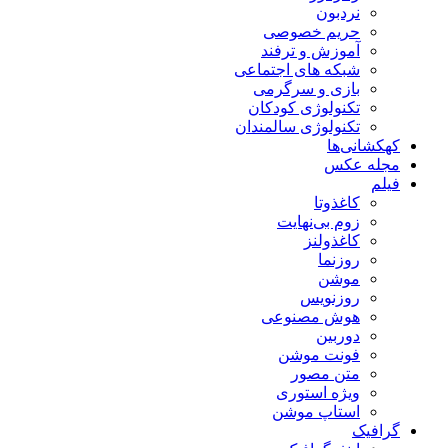
نردبون
حریم خصوصی
آموزش و ترفند
شبکه های اجتماعی
بازی و سرگرمی
تکنولوژی کودکان
تکنولوژی سالمندان
کهکشانی‌ها
مجله عکس
فیلم
کاغذوتا
زوم بی‌نهایت
کاغذولنز
روزنما
موشن
روزنویس
هوش مصنوعی
دوربین
فونت موشن
متن مصور
ویژه استوری
استاپ موشن
گرافیک