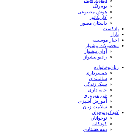
اینفوگرافیک
بوم‌رنگ
هوش مصنوعی
کاریکاتور
داستان مصور
پادکست
بازار
اخبار موسسه
محصولات پیشواز
آوای پیشواز
رادیو پیشواز
زنان‌وخانواده
همسرداری
سالمندان
سبک زندگی
خانه داری
فرزندپروری
آموزش آشپزی
سلامت زنان
کودک‌ونوجوان
نوجوانان
کودکانه
دهه هشتادی