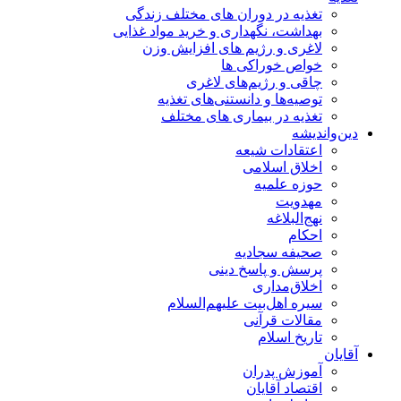
تغذیه در دوران های مختلف زندگی
بهداشت، نگهداری و خرید مواد غذایی
لاغری و رژیم های افزایش وزن
خواص خوراكی ها
چاقی و رژیم‌های لاغری
توصیه‌ها و دانستنی‌های تغذیه
تغذیه در بیماری های مختلف
دین‌واندیشه
اعتقادات شیعه
اخلاق اسلامی
حوزه علمیه
مهدویت
نهج‌البلاغه
احکام
صحیفه سجادیه
پرسش و پاسخ دینی
اخلاق‌مداری
سیره اهل‌بیت علیهم‌السلام
مقالات قرآنی
تاریخ اسلام
آقایان
آموزش پدران
اقتصاد آقایان