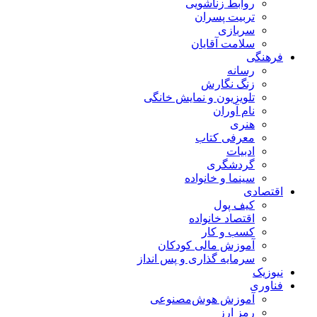
روابط زناشویی
تربیت پسران
سربازی
سلامت آقایان
فرهنگی
رسانه
زنگ نگارش
تلویزیون و نمایش خانگی
نام آوران
هنری
معرفی کتاب
ادبیات
گردشگری
سینما و خانواده
اقتصادی
کیف پول
اقتصاد خانواده
کسب و کار
آموزش مالی کودکان
سرمایه گذاری و پس انداز
نیوزیک
فناوری
آموزش هوش‌مصنوعی
رمز ارز