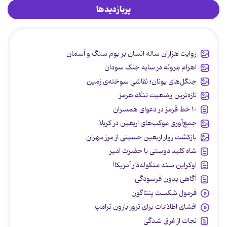
پربازدیدها
روایت هزاران ساله انسان بر بوم سنگ و آسمان
اهرام مِروئه در سایه جنگ سودان
جنگل‌های یونان؛ نقاشیِ سوخته‌ی زمین
تازه‌ترین وضعیت تنگه هرمز
۱۰ خط قرمز در دعوای همسران
جمع‌آوری موکب‌های اربعین در کربلا
بازگشت زوار اربعین حسینی از مرز مهران
شاه کلید دوستی با حضرت امیر
اوکراین سند منگوله‌دار آمریکا!
آگاهی بدون فرسودگی
فرمول شکست پنتاگون
افشای اطلاعات برای ترور بارون ترامپ
نجات از غرق شدگی