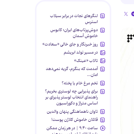
لنگرهای نجات در برابر سیلاب
استرس
دوش‌پرتاب‌های ایران؛ کابوس
خاموش آسمان
روز خبرنگار و جای خالی «سعادت»
در مسیر تولد ابریشم
تالاب «عینک»
آمدمت که بنگرم، گریه نمی‌دهد
امان...
تخم مرغ خام یا پخته؟
برای پذیرایی چه لوستری بخریم؟
راهنمای انتخاب لوستر پذیرای بر
اساس متراژ و دکوراسیون
تاوان ناهماهنگی پنهان والدین
قاتلان خاموش کلاژن پوست!
ساعت ۹:۴۰ | در هر زمان ممکن
باید انتقامشان را پس بدهند