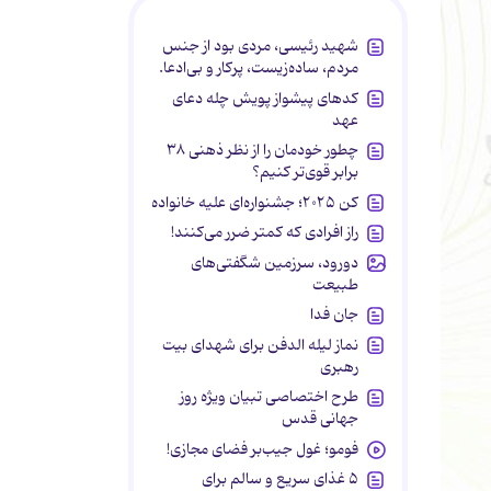
شهید رئیسی، مردی بود از جنس
مردم، ساده‌زیست، پرکار و بی‌ادعا.
کدهای پیشواز پویش چله دعای
عهد
چطور خودمان را از نظر ذهنی ۳۸
برابر قوی‌تر کنیم؟
کن ۲۰۲۵؛ جشنواره‌ای علیه خانواده
راز افرادی که کمتر ضرر می‌کنند!
دورود، سرزمین شگفتی‌های
طبیعت
جان فدا
نماز لیله الدفن برای شهدای بیت
رهبری
طرح اختصاصی تبیان ویژه روز
جهانی قدس
فومو؛ غول جیب‌بر فضای مجازی!
۵ غذای سریع و سالم برای