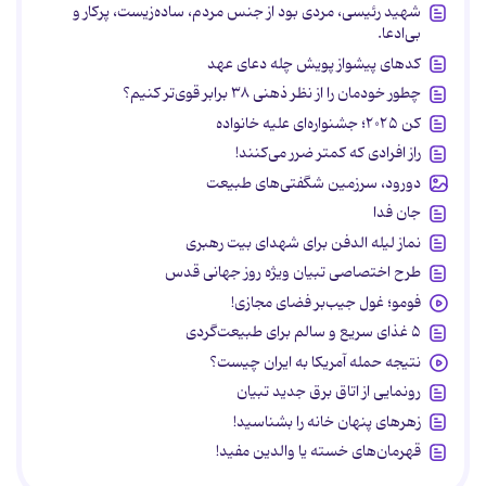
شهید رئیسی، مردی بود از جنس مردم، ساده‌زیست، پرکار و
بی‌ادعا.
کدهای پیشواز پویش چله دعای عهد
چطور خودمان را از نظر ذهنی ۳۸ برابر قوی‌تر کنیم؟
کن ۲۰۲۵؛ جشنواره‌ای علیه خانواده
راز افرادی که کمتر ضرر می‌کنند!
دورود، سرزمین شگفتی‌های طبیعت
جان فدا
نماز لیله الدفن برای شهدای بیت رهبری
طرح اختصاصی تبیان ویژه روز جهانی قدس
فومو؛ غول جیب‌بر فضای مجازی!
۵ غذای سریع و سالم برای طبیعت‌گردی
نتیجه حمله آمریکا به ایران چیست؟
رونمایی از اتاق برق جدید تبیان
زهرهای پنهان خانه را بشناسید!
قهرمان‌های خسته یا والدین مفید!