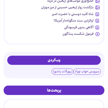
جمع‌آوری موکب‌های اربعین در کربلا
بازگشت زوار اربعین حسینی از مرز مهران
شاه کلید دوستی با حضرت امیر
اوکراین سند منگوله‌دار آمریکا!
آگاهی بدون فرسودگی
فرمول شکست پنتاگون
وب‌گردی
سرویس خواب نوزاد
زیورآلات پاندورا
پربحث‌ها