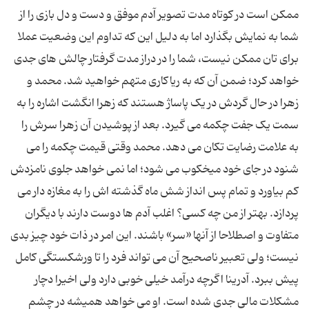
ممکن است در کوتاه مدت تصویر آدم موفق و دست و دل بازی را از
شما به نمایش بگذارد اما به دلیل این که تداوم این وضعیت عملا
برای تان ممکن نیست، شما را در دراز مدت گرفتار چالش های جدی
خواهد کرد؛ ضمن آن که به ریاکاری متهم خواهید شد. محمد و
زهرا در حال گردش در یک پاساژ هستند که زهرا انگشت اشاره را به
سمت یک جفت چکمه می گیرد. بعد از پوشیدن آن زهرا سرش را
به علامت رضایت تکان می دهد. محمد وقتی قیمت چکمه را می
شنود در جای خود میخکوب می شود؛ اما نمی خواهد جلوی نامزدش
کم بیاورد و تمام پس انداز شش ماه گذشته اش را به مغازه دار می
پردازد. بهتر از من چه کسی؟ اغلب آدم ها دوست دارند با دیگران
متفاوت و اصطلاحا از آنها «سر» باشند. این امر در ذات خود چیز بدی
نیست؛ ولی تعبیر ناصحیح آن می تواند فرد را تا ورشکستگی کامل
پیش ببرد. آدرینا اگرچه درآمد خیلی خوبی دارد ولی اخیرا دچار
مشکلات مالی جدی شده است. او می خواهد همیشه در چشم