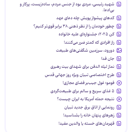
شهید رئیسی، مردی بود از جنس مردم، ساده‌زیست، پرکار و
بی‌ادعا.
کدهای پیشواز پویش چله دعای عهد
چطور خودمان را از نظر ذهنی ۳۸ برابر قوی‌تر کنیم؟
کن ۲۰۲۵؛ جشنواره‌ای علیه خانواده
راز افرادی که کمتر ضرر می‌کنند!
دورود، سرزمین شگفتی‌های طبیعت
جان فدا
نماز لیله الدفن برای شهدای بیت رهبری
طرح اختصاصی تبیان ویژه روز جهانی قدس
فومو؛ غول جیب‌بر فضای مجازی!
۵ غذای سریع و سالم برای طبیعت‌گردی
نتیجه حمله آمریکا به ایران چیست؟
رونمایی از اتاق برق جدید تبیان
زهرهای پنهان خانه را بشناسید!
قهرمان‌های خسته یا والدین مفید!