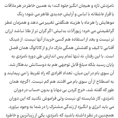
نامزدش تازه و هیجان انگیز جلوه کند؛ به همین خاطر در هر ملاقات
یا قرار عاشقانه با لباس و آرایش جدیدی ظاهر می شود؛ رنگ
موهایش را هر ماه با هزینه هنگفتی تغییر می دهد و همزمان عطر
گرانقیمتی می خرد؛ زیورآلات بدلیش اگر گران تر از طلا نباشد ارزان
تر نیست و بعد از استفاده هم کسی خریدار آنها نیست. از عینک
آفتابی تا کیف و کفشش همگی مارک دار و از کاتالوگ همان فصل
است. با این رفتار، نه تنها تمام پس اندازش طی دوره نامزدی به
پایان رسید بلکه مبلغ قابل توجهی هم به دوستانش بدهکار شد.
آن سوی بام در این میان، تعداد افرادی که راه تفریط را می پیمایند و
به اصطلاح از آن سوی بام می افتند هم کم نیست. اگرچه همان
طور که گفته شد، خرج کردن بی مهابا و بدون حساب در دوران
نامزدی، کار شایسته ای نیست ولی فراموش نکنید که این دوران
می باید انرژی و انگیزه از زندگی مشترک را در شما به وجود بیاورد.
همچنین در نظر داشته باشید که نامزدی، یکی از زیباترین و خاطره