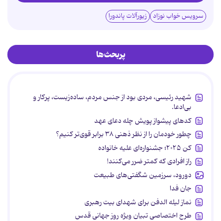
سرویس خواب نوزاد
زیورآلات پاندورا
پربحث‌ها
شهید رئیسی، مردی بود از جنس مردم، ساده‌زیست، پرکار و
بی‌ادعا.
کدهای پیشواز پویش چله دعای عهد
چطور خودمان را از نظر ذهنی ۳۸ برابر قوی‌تر کنیم؟
کن ۲۰۲۵؛ جشنواره‌ای علیه خانواده
راز افرادی که کمتر ضرر می‌کنند!
دورود، سرزمین شگفتی‌های طبیعت
جان فدا
نماز لیله الدفن برای شهدای بیت رهبری
طرح اختصاصی تبیان ویژه روز جهانی قدس