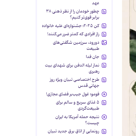
عهد
چطور خودمان را از نظر ذهنی ۳۸
برابر قوی‌تر کنیم؟
کن ۲۰۲۵؛ جشنواره‌ای علیه خانواده
راز افرادی که کمتر ضرر می‌کنند!
دورود، سرزمین شگفتی‌های
طبیعت
جان فدا
نماز لیله الدفن برای شهدای بیت
رهبری
طرح اختصاصی تبیان ویژه روز
جهانی قدس
فومو؛ غول جیب‌بر فضای مجازی!
۵ غذای سریع و سالم برای
طبیعت‌گردی
نتیجه حمله آمریکا به ایران
چیست؟
رونمایی از اتاق برق جدید تبیان