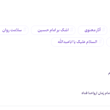
آثار معنوی
اشک بر امام حسین
سلامت روان
السلام علیک یا اباعبدالله
م
م زمان ارواحنا فداه