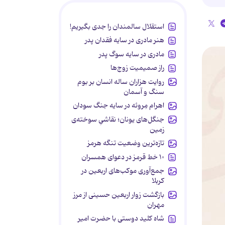
استقلال سالمندان را جدی بگیریم!
هنر مادری در سایه‌ فقدان پدر
مادری در سایه سوگ پدر
راز صمیمیت زوج‌ها
روایت هزاران ساله انسان بر بوم
سنگ و آسمان
اهرام مِروئه در سایه جنگ سودان
جنگل‌های یونان؛ نقاشیِ سوخته‌ی
زمین
تازه‌ترین وضعیت تنگه هرمز
۱۰ خط قرمز در دعوای همسران
جمع‌آوری موکب‌های اربعین در
کربلا
بازگشت زوار اربعین حسینی از مرز
مهران
شاه کلید دوستی با حضرت امیر