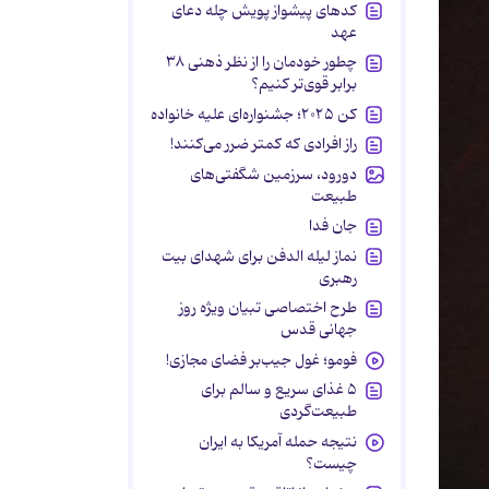
کدهای پیشواز پویش چله دعای
عهد
چطور خودمان را از نظر ذهنی ۳۸
برابر قوی‌تر کنیم؟
کن ۲۰۲۵؛ جشنواره‌ای علیه خانواده
راز افرادی که کمتر ضرر می‌کنند!
دورود، سرزمین شگفتی‌های
طبیعت
جان فدا
نماز لیله الدفن برای شهدای بیت
رهبری
طرح اختصاصی تبیان ویژه روز
جهانی قدس
فومو؛ غول جیب‌بر فضای مجازی!
۵ غذای سریع و سالم برای
طبیعت‌گردی
نتیجه حمله آمریکا به ایران
چیست؟