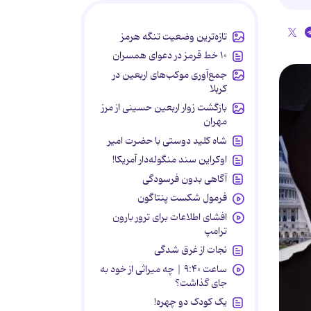
تازه‌ترین وضعیت تنگه هرمز
۱۰ خط قرمز در دعوای همسران
جمع‌آوری موکب‌های اربعین در
کربلا
بازگشت زوار اربعین حسینی از مرز
مهران
شاه کلید دوستی با حضرت امیر
اوکراین سند منگوله‌دار آمریکا!
آگاهی بدون فرسودگی
فرمول شکست پنتاگون
افشای اطلاعات برای ترور بارون
ترامپ
نجات از غرق شدگی
ساعت ۹:۴۰ | چه میراثی از خود به
جای گذاشت؟
یک کودک دو چهره!