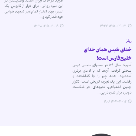
آمریکا در خاک ایران است. واشینگتن در
این نبرد روانی، برای فرار از کابوسِ یک
اسیر، روی اعتبارِ تمام‌عیار نیروی هوایی
خود قمار کرد و…
۱۴۰۵-۰۱-۱۹ ۱۳:۲۸
۱۴۰۵-۰۳-۰۳ ۱۴:۴۳
ریلز
خدای طبس همان خدای
خلیج‌فارس است!
آمریکا سال ۵۹ در صحرای طبس درس
سختی گرفت، آن‌ها که‌ با ادعای برتری
آمده‌بود، همه چیز را جا گذاشتند و
رفتند. این یک تجربه تاریخی است؛ تکرار
چنین اشتباهی، نتیجه‌ای جز شکست
دوباره برای‌شان در پی…
۱۴۰۴-۱۱-۱۲ ۱۱:۰۸