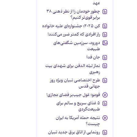
عهد
چطور خودمان را از نظر ذهنی ۳۸
برابر قوی‌تر کنیم؟
کن ۲۰۲۵؛ جشنواره‌ای علیه خانواده
راز افرادی که کمتر ضرر می‌کنند!
دورود، سرزمین شگفتی‌های
طبیعت
جان فدا
نماز لیله الدفن برای شهدای بیت
رهبری
طرح اختصاصی تبیان ویژه روز
جهانی قدس
فومو؛ غول جیب‌بر فضای مجازی!
۵ غذای سریع و سالم برای
طبیعت‌گردی
نتیجه حمله آمریکا به ایران
چیست؟
رونمایی از اتاق برق جدید تبیان