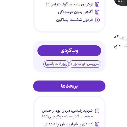
اوکراین سند منگوله‌دار آمریکا!
آگاهی بدون فرسودگی
فرمول شکست پنتاگون
برن که
نت‌های
وب‌گردی
سرویس خواب نوزاد
زیورآلات پاندورا
پربحث‌ها
شهید رئیسی، مردی بود از جنس
مردم، ساده‌زیست، پرکار و بی‌ادعا.
کدهای پیشواز پویش چله دعای