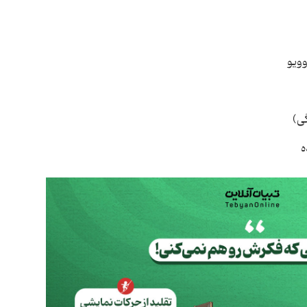
وویو
ی)
ه