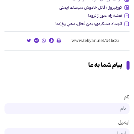
کورتیزول؛ قاتل خاموش سیستم ایمنی
نقشه راه عبور از تروما
انجماد عملکردی؛ بدنِ فعال، ذهنِ یخ‌زده!
پیام شما به ما
نام
ایمیل