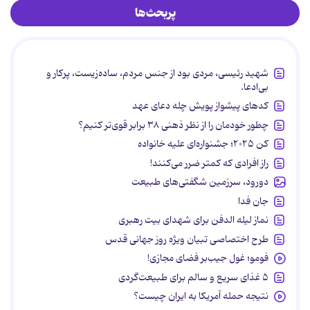
پربحث‌ها
شهید رئیسی، مردی بود از جنس مردم، ساده‌زیست، پرکار و
بی‌ادعا.
کدهای پیشواز پویش چله دعای عهد
چطور خودمان را از نظر ذهنی ۳۸ برابر قوی‌تر کنیم؟
کن ۲۰۲۵؛ جشنواره‌ای علیه خانواده
راز افرادی که کمتر ضرر می‌کنند!
دورود، سرزمین شگفتی‌های طبیعت
جان فدا
نماز لیله الدفن برای شهدای بیت رهبری
طرح اختصاصی تبیان ویژه روز جهانی قدس
فومو؛ غول جیب‌بر فضای مجازی!
۵ غذای سریع و سالم برای طبیعت‌گردی
نتیجه حمله آمریکا به ایران چیست؟