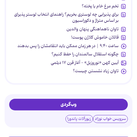
تخم مرغ خام یا پخته؟
برای پذیرایی چه لوستری بخریم؟ راهنمای انتخاب لوستر پذیرای
بر اساس متراژ و دکوراسیون
تاوان ناهماهنگی پنهان والدین
قاتلان خاموش کلاژن پوست!
ساعت ۹:۴۰ | در هر زمان ممکن باید انتقامشان را پس بدهند
چگونه استقلال سالمندان را حفظ کنیم؟
آیین کهن «نوروزبل» - آغاز قرن ۱۷ دیلمی
تاوان زیاد نشستن چیست؟
وب‌گردی
سرویس خواب نوزاد
زیورآلات پاندورا