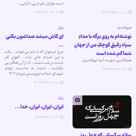
است.هزاران نفر در پی ناآرامی…
۱۴۰۴-۱۲-۰۴ ۱۲:۴۱
۱۴۰۵-۰۱-۰۱ ۲۲:۳۲
میراث درد
ریلز
نوشته‌ام به رویِ برگه با مدادِ
ای کاش میشد صداشون بکنی
سیاه رفیقِ کوچکِ من از جهانِ
...
مرغ شبخوان که با دلم می‌خواند... رفت
شما کم شده است
و این آشیانه خالی ماند... آهوان گم
همکلاسی شهیده آنیلا ابوطالبیان
شدند در شب دشت... آه از آن رفتگان بی
برگشت... انتشار به مناسبت چهلم
۱۴۰۴-۱۱-۲۸ ۱۷:۲۴
شهدای حملات تروریستی دی‌ماه ۱۴۰۴
۱۴۰۴-۱۱-۲۸ ۱۲:۰۳
ریلز
ایران، ایران، ایران، خدا...
۱۴۰۴-۱۱-۲۷ ۱۹:۱۹
سلام بر کسانی که چهل روز