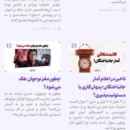
می‌کشیم…
جهان، همواره ویرانی و ناامنی بوده
است. آن‌ها تخصص دارند جنگ و آشوب
۱۴۰۴-۱۱-۰۴ ۱۷:۱۶
را در پوشش «صلح» بسته‌بندی و به
اسم دوستی به کشورها تحمیل کنند.
۱۴۰۴-۱۱-۰۴ ۱۷:۰۷
تاخیر در اعلام آمار
چطور مغز نوجوان هک
جانباختگان؛ پنهان‌کاری یا
می‌شود؟
چطور یه نوجوون، تبدیل میشه به یه
مسئولیت‌پذیری؟
ماشین تخریب که بی‌پروا کوکتل مولوتف
از ۱۲ هزار تا ۱۸ هزار و حتی ۲۰ هزار کشته!
دست می‌گیره و شهر رو به آتیش
احتمالا شما هم این آمارها رو از حملات
می‌کشه؟ جادو و جنبلی در کار نیست؛
تروریستی و آشوب‌های ایران توی
اسم این تکنیک «مهندسی فریبه».
رسانه‌های ضدایرانی شنیده باشین و
براتون سوال شده باشه چرا کشور آمار
رسمی رو با دو…