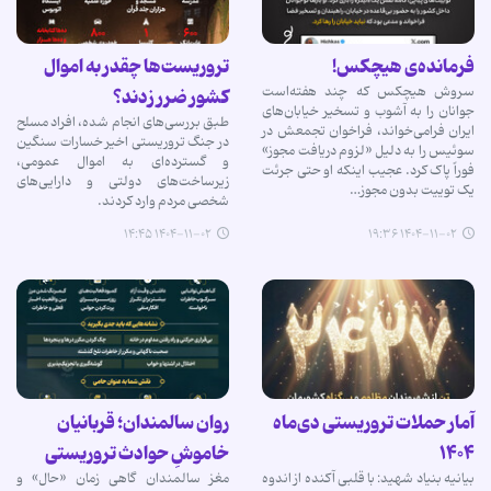
فرمانده‌ی هیچکس!
تروریست‌ها چقدر به اموال
سروش هیچکس که چند هفته‌است
کشور ضرر زدند؟‌
جوانان را به آشوب و تسخیر خیابان‌های
طبق بررسی‌های انجام شده، افراد مسلح
ایران فرامی‌خواند، فراخوان تجمعش در
در جنگ تروریستی اخیر خسارات سنگین
سوئیس را به دلیل «لزوم دریافت مجوز»
و گسترده‌ای به اموال عمومی،
فوراً پاک کرد. عجیب اینکه او حتی جرئت
زیرساخت‌های دولتی و دارایی‌های
یک توییت بدون مجوز…
شخصی مردم وارد کردند.
۱۴۰۴-۱۱-۰۲ ۱۴:۴۵
۱۴۰۴-۱۱-۰۲ ۱۹:۳۶
آمار حملات تروریستی دی‌ماه
روان سالمندان؛ قربانیان
۱۴۰۴
خاموشِ حوادث تروریستی
بیانیه بنیاد شهید: با قلبی آکنده از اندوه
مغز سالمندان گاهی زمان «حال» و