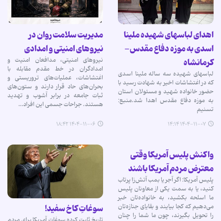
اهدای لباسهای شهیده ملینا
مدیریت سلامت روان در
اسدی به موزه دفاع مقدس-
نیروهای امنیتی و امدادی
نیروهای امنیتی، مدافعان امنیت و
کرمانشاه
امدادگران در خط مقدم مقابله با
لباسهای شهیده سه ساله ملینا اسدی
اغتشاشات، عملیات‌های تروریستی و
که در اغتشاشات اخیر به شهادت رسید با
بحران‌های حاد قرار دارند و ستون‌های
حضور خانواده شهید و مسئولان استان
ثبات جامعه در برابر آشوب و تهدید
به موزه دفاع مقدس اهدا شد.منبع:
هستند. جراحات جسمی این افراد…
تسنیم
۱۴۰۴-۱۱-۰۶ ۱۸:۴۲
۱۴۰۴-۱۱-۰۷ ۱۴:۱۴
واکنش پلیس آمریکا وقتی
معترض مردم آمریکا باشند
پلیس آمریکا: اگر آجر یا بمب آتش‌زا پرتاب
کنید، یا به سمت یکی از معاونان پلیس
ما اسلحه بکشید، به خانواده‌تان خبر
می‌دهیم که کجا بیایند و بقایای جنازه‌تان
سوغاتِ کاخ سفید!
را تحویل بگیرند، چون ما شما را چنان
تاریخ ثابت کرده سوغات آمریکا برای مردم