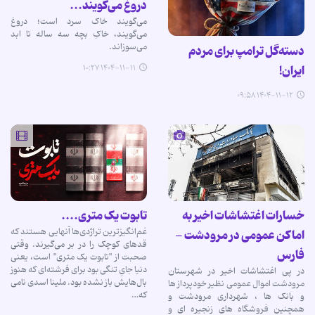
دروغ می‌گویند...
می‌گویند خاک سرد است؛ دروغ
می‌گویند، خاکِ بچه سه ساله تا ابد
می‌سوزاند.
دسته‌گل ترامپ برای مردم
ایران!
۱۴۰۴-۱۱-۱۱ ۱۰:۲۷
۱۴۰۴-۱۱-۱۲ ۰۹:۵۸
خسارات اغتشاشات اخیر به
تابوت یک متری....
غم‌انگیزترین تراژدی‌ها آنهایی هستند که
اماکن عمومی در مرودشت -
قدهای کوچک را در بر می‌گیرند. وقتی
فارس
صحبت از "تابوت یک متری" است، یعنی
دنیا جایِ تنگی بود برای فرشته‌ای که هنوز
در پی اغتشاشات اخیر در شهرستان
بال‌هایش باز نشده بود. ملینا اسدی نامی
مرودشت اموال عمومی نظیر خودپرداز ها
که…
و بانک ها ، شهرداری مرودشت و
همچنین فروشگاه های زنجیره ای و