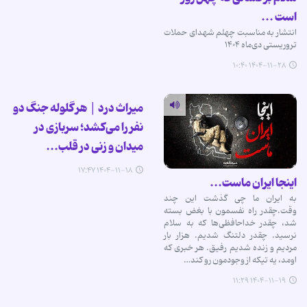
است ...
انتشار به مناسبت چهلم شهدای حملات
تروریستی دی‌ماه ۱۴۰۴
۱۴۰۴-۱۱-۲۸ ۱۰:۴۰
میراث درد | هر گلوله جنگ دو
نفر را می‌کشد؛ سربازی در
میدان و زنی در قلب...
۱۴۰۴-۱۱-۱۸ ۱۷:۴۷
اینجا ایران ماست...
به ایران ما چی گذشت این چند
وقت.چقدر راه نفسمون با بغض بسته
شد، چقدر خداحافظی‌ها که به سلام
نرسید. چقدر دلتنگ شدیم. هزار بار
مردیم و زنده شدیم رفیق. هر خبری که
اومد، یه تیکه از وجودمون رو کند…
۱۴۰۴-۱۱-۱۹ ۱۱:۲۹