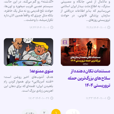
و مالامال از غمی جانکاه و مصیبتی
«گذشته» رو گم می‌کنه. در این حالت،
سترگ، به اطلاع ملت بیدار ایران اسلامی
سیستم عصبی فریب میخوره و اون‌ها،
می‌رسانیم که بنابر اطلاعات دریافتی از
حوادث تلخ قدیمی رو نه مثل یک خاطره،
سازمان پزشکی قانونی، در حوادث
بلکه مثل چیزی که واقعاً همین الان داره
تروریستی روزهای…
تکرار میشه، با وحشت…
۱۴۰۴-۱۱-۰۱ ۱۶:۲۴
۱۴۰۴-۱۱-۰۱ ۲۱:۲۸
مستندات تکان‌دهنده از
منوی ممنوعه!
هدفِ آشوب‌های اخیر روشن است؛
سلاح‌های بزرگ‌ترین حمله
«فتنه آمریکایی» برای هموار کردن راهِ
تروریستی ۱۴۰۴
بلعیدن ایران؛ لقمه‌ای که برای دهان این
اهریمن زیادی بزرگ است.
۱۴۰۴-۱۰-۲۹ ۱۷:۰۳
۱۴۰۴-۱۱-۰۱ ۱۱:۳۳
قبلی
۱
۲
بعدی