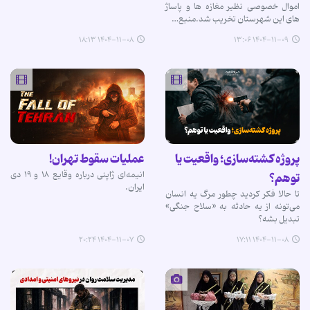
اموال خصوصی نظیر مغازه ها و پاساژ
های این شهرستان تخریب شد.منبع…
۱۴۰۴-۱۱-۰۸ ۱۸:۱۳
۱۴۰۴-۱۱-۰۹ ۱۳:۰۶
پروژه کشته‌سازی؛ واقعیت یا
عملیات سقوط تهران!
انیمه‌ای ژاپنی درباره وقایع ۱۸ و ۱۹ دی
توهم؟
ایران.
تا حالا فکر کردید چطور مرگ یه انسان
می‌تونه از یه حادثه به «سلاح جنگی»
تبدیل بشه؟
۱۴۰۴-۱۱-۰۷ ۲۰:۲۴
۱۴۰۴-۱۱-۰۸ ۱۷:۱۱