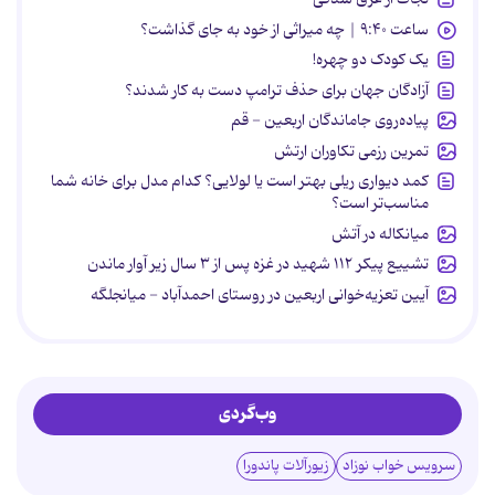
ساعت ۹:۴۰ | چه میراثی از خود به جای گذاشت؟
یک کودک دو چهره!
آزادگان جهان برای حذف ترامپ دست به کار شدند؟
پیاده‌روی جاماندگان اربعین - قم
تمرین رزمی تکاوران ارتش
کمد دیواری ریلی بهتر است یا لولایی؟ کدام مدل برای خانه شما
مناسب‌تر است؟
میانکاله در آتش
تشییع پیکر ۱۱۲ شهید در غزه پس از ۳ سال زیر آوار ماندن
آیین تعزیه‌خوانی اربعین در روستای احمدآباد - میانجلگه
وب‌گردی
سرویس خواب نوزاد
زیورآلات پاندورا