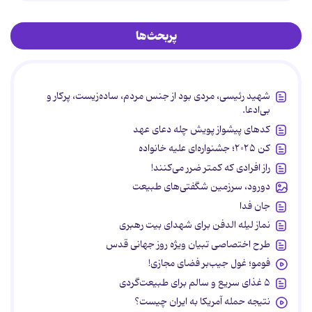
پربحث‌ها
شهید رئیسی، مردی بود از جنس مردم، ساده‌زیست، پرکار و
بی‌ادعا.
کدهای پیشواز پویش چله دعای عهد
کن ۲۰۲۵؛ جشنواره‌ای علیه خانواده
راز افرادی که کمتر ضرر می‌کنند!
دورود، سرزمین شگفتی‌های طبیعت
جان فدا
نماز لیله الدفن برای شهدای بیت رهبری
طرح اختصاصی تبیان ویژه روز جهانی قدس
فومو؛ غول جیب‌بر فضای مجازی!
۵ غذای سریع و سالم برای طبیعت‌گردی
نتیجه حمله آمریکا به ایران چیست؟