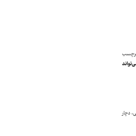
وان یک «برچسب
‌تواند
 تشخیصی، دچار