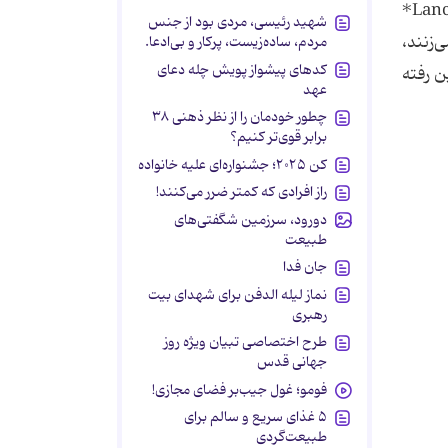
آمارها نشان می‌دهند که این پدیده تنها یک تئوری نیست. طبق پژوهشی که در مجله لنست روان‌پزشکی *Lancet Psychiatry*
شهید رئیسی، مردی بود از جنس
‌زنند،
مردم، ساده‌زیست، پرکار و بی‌ادعا.
کدهای پیشواز پویش چله دعای
ن رفته
عهد
چطور خودمان را از نظر ذهنی ۳۸
برابر قوی‌تر کنیم؟
کن ۲۰۲۵؛ جشنواره‌ای علیه خانواده
راز افرادی که کمتر ضرر می‌کنند!
دورود، سرزمین شگفتی‌های
طبیعت
جان فدا
نماز لیله الدفن برای شهدای بیت
رهبری
طرح اختصاصی تبیان ویژه روز
جهانی قدس
فومو؛ غول جیب‌بر فضای مجازی!
۵ غذای سریع و سالم برای
طبیعت‌گردی