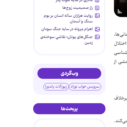
راز صمیمیت زوج‌ها
روایت هزاران ساله انسان بر بوم
سنگ و آسمان
اهرام مِروئه در سایه جنگ سودان
نی‌ها،
جنگل‌های یونان؛ نقاشیِ سوخته‌ی
زمین
اختلال
‌شناسی
خشی از
وب‌گردی
سرویس خواب نوزاد
زیورآلات پاندورا
 طبق نظریه او، برخلاف
پربحث‌ها
ی‌کند.