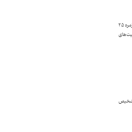
وقتی فردی مداوم خود را با یک اختلال تعریف می‌کند، سطح هورمون کورتیزول (هورمون استرس) در پاسخ به چالش‌های روزمره ۲۵
یت‌های
 تشخیص