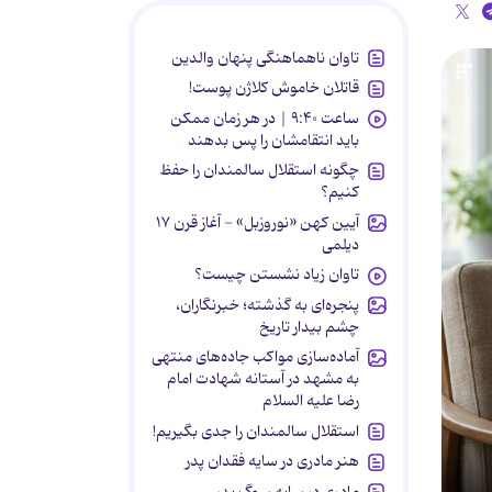
تاوان ناهماهنگی پنهان والدین
قاتلان خاموش کلاژن پوست!
ساعت ۹:۴۰ | در هر زمان ممکن
باید انتقامشان را پس بدهند
چگونه استقلال سالمندان را حفظ
کنیم؟
آیین کهن «نوروزبل» - آغاز قرن ۱۷
دیلمی
تاوان زیاد نشستن چیست؟
پنجره‌ای به گذشته؛ خبرنگاران،
چشم بیدار تاریخ
آماده‌سازی مواکب جاده‌های منتهی
به مشهد در آستانه شهادت امام
رضا علیه السلام
استقلال سالمندان را جدی بگیریم!
هنر مادری در سایه‌ فقدان پدر
مادری در سایه سوگ پدر