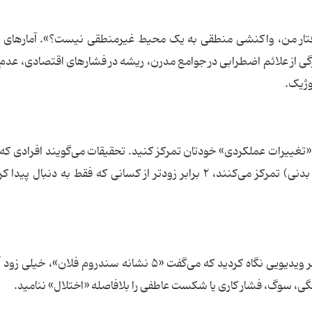
 رفتار من، واکنشی منطقی به یک محیط غیرمنطقی نیست؟». آمارهای 
 که بخش بزرگی از علائم اضطرابی در جوامع مدرن، ریشه در فشارهای اقتصادی، عد
وژیک.
غییرات عملکردی» خودتان تمرکز کنید. تحقیقات می‌گویند افرادی که 
بهبود سبک زندگی (نظم بهداشت خواب و فعالیت بدنی) تمرکز می‌کنند، ۲ برابر زودتر از کسانی که فقط به دنبا
الگوریتم‌ها عاشق طبقه‌بندی کردن شما هستند. اگر ویدیویی نگاه کردید که می‌گفت «۵ نشانه سندروم فلان
 سوگ، فشار کاری یا شکست عاطفی را بلافاصله «اختلال» ننامید.