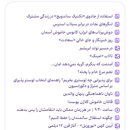
استفاده از جادوی «تکنیک ساندویچ» در زندگی مشترک
لنگرهای نجات در برابر سیلاب استرس
دوش‌پرتاب‌های ایران؛ کابوس خاموش آسمان
روز خبرنگار و جای خالی «سعادت»
در مسیر تولد ابریشم
تالاب «عینک»
آمدمت که بنگرم، گریه نمی‌دهد امان...
تخم مرغ خام یا پخته؟
برای پذیرایی چه لوستری بخریم؟ راهنمای انتخاب لوستر پذیرای
بر اساس متراژ و دکوراسیون
تاوان ناهماهنگی پنهان والدین
قاتلان خاموش کلاژن پوست!
ساعت ۹:۴۰ | در هر زمان ممکن باید انتقامشان را پس بدهند
چگونه استقلال سالمندان را حفظ کنیم؟
آیین کهن «نوروزبل» - آغاز قرن ۱۷ دیلمی