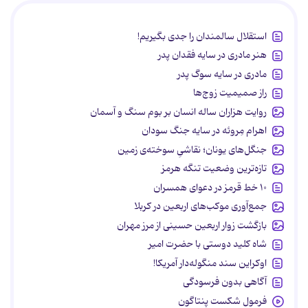
استقلال سالمندان را جدی بگیریم!
هنر مادری در سایه‌ فقدان پدر
مادری در سایه سوگ پدر
راز صمیمیت زوج‌ها
روایت هزاران ساله انسان بر بوم سنگ و آسمان
اهرام مِروئه در سایه جنگ سودان
جنگل‌های یونان؛ نقاشیِ سوخته‌ی زمین
تازه‌ترین وضعیت تنگه هرمز
۱۰ خط قرمز در دعوای همسران
جمع‌آوری موکب‌های اربعین در کربلا
بازگشت زوار اربعین حسینی از مرز مهران
شاه کلید دوستی با حضرت امیر
اوکراین سند منگوله‌دار آمریکا!
آگاهی بدون فرسودگی
فرمول شکست پنتاگون