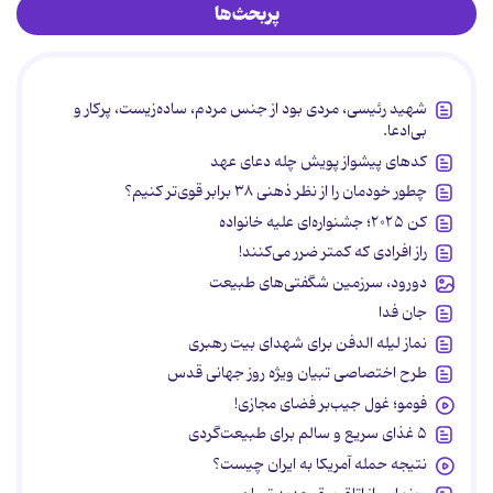
پربحث‌ها
شهید رئیسی، مردی بود از جنس مردم، ساده‌زیست، پرکار و
بی‌ادعا.
کدهای پیشواز پویش چله دعای عهد
چطور خودمان را از نظر ذهنی ۳۸ برابر قوی‌تر کنیم؟
کن ۲۰۲۵؛ جشنواره‌ای علیه خانواده
راز افرادی که کمتر ضرر می‌کنند!
دورود، سرزمین شگفتی‌های طبیعت
جان فدا
نماز لیله الدفن برای شهدای بیت رهبری
طرح اختصاصی تبیان ویژه روز جهانی قدس
فومو؛ غول جیب‌بر فضای مجازی!
۵ غذای سریع و سالم برای طبیعت‌گردی
نتیجه حمله آمریکا به ایران چیست؟