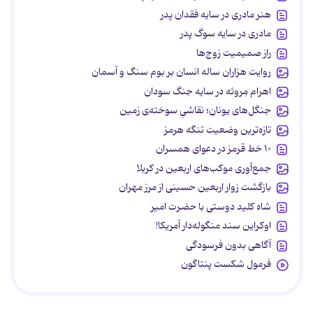
هنر مادری در سایه‌ فقدان پدر
مادری در سایه سوگ پدر
راز صمیمیت زوج‌ها
روایت هزاران ساله انسان بر بوم سنگ و آسمان
اهرام مِروئه در سایه جنگ سودان
جنگل‌های یونان؛ نقاشیِ سوخته‌ی زمین
تازه‌ترین وضعیت تنگه هرمز
۱۰ خط قرمز در دعوای همسران
جمع‌آوری موکب‌های اربعین در کربلا
بازگشت زوار اربعین حسینی از مرز مهران
شاه کلید دوستی با حضرت امیر
اوکراین سند منگوله‌دار آمریکا!
آگاهی بدون فرسودگی
فرمول شکست پنتاگون