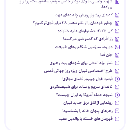
شهید رئیسی، مردی بود از جنس مردم، ساده‌زیست، پرکار و
بی‌ادعا.
کدهای پیشواز پویش چله دعای عهد
چطور خودمان را از نظر ذهنی ۳۸ برابر قوی‌تر کنیم؟
کن ۲۰۲۵؛ جشنواره‌ای علیه خانواده
راز افرادی که کمتر ضرر می‌کنند!
دورود، سرزمین شگفتی‌های طبیعت
جان فدا
نماز لیله الدفن برای شهدای بیت رهبری
طرح اختصاصی تبیان ویژه روز جهانی قدس
فومو؛ غول جیب‌بر فضای مجازی!
۵ غذای سریع و سالم برای طبیعت‌گردی
نتیجه حمله آمریکا به ایران چیست؟
رونمایی از اتاق برق جدید تبیان
زهرهای پنهان خانه را بشناسید!
قهرمان‌های خسته یا والدین مفید!