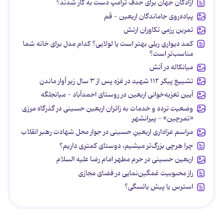
آزادگان جهان برای حذف ترامپ دست به کار شدند؟
پیاده‌روی جاماندگان اربعین - قم
تمرین رزمی تکاوران ارتش
کمد دیواری ریلی بهتر است یا لولایی؟ کدام مدل برای خانه شما
مناسب‌تر است؟
میانکاله در آتش
تشییع پیکر ۱۱۲ شهید در غزه پس از ۳ سال زیر آوار ماندن
آیین تعزیه‌خوانی اربعین در روستای احمدآباد - میانجلگه
وضعیت تردد و خدمات به زائران اربعین حسینی در گذرگاه مرزی
«تمرچین» - پیرانشهر
مراسم عزاداری اربعینِ حسینی در جوار محل شهادت رهبر انقلاب
چرا هرچی بزرگ‌تر میشیم، دوستای کمتری داریم؟
اربعین حسینی در حرم مطهر امام رضا علیه السلام
راز محبوبیت غمگین‌نمایی در فضای مجازی
استرس یا پیش یائسگی؟