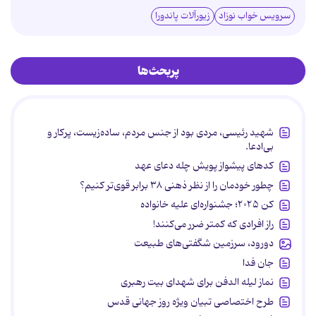
سرویس خواب نوزاد
زیورآلات پاندورا
پربحث‌ها
شهید رئیسی، مردی بود از جنس مردم، ساده‌زیست، پرکار و
بی‌ادعا.
کدهای پیشواز پویش چله دعای عهد
چطور خودمان را از نظر ذهنی ۳۸ برابر قوی‌تر کنیم؟
کن ۲۰۲۵؛ جشنواره‌ای علیه خانواده
راز افرادی که کمتر ضرر می‌کنند!
دورود، سرزمین شگفتی‌های طبیعت
جان فدا
نماز لیله الدفن برای شهدای بیت رهبری
طرح اختصاصی تبیان ویژه روز جهانی قدس