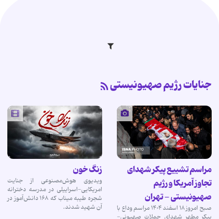
جنایات رژیم صهیونیستی
مراسم تشییع پیکر شهدای
زنگ خون
ویدیوی هوش‌مصنوعی از جنایت
تجاوز آمریکا و رژیم
امریکایی-اسراییلی در مدرسه دخترانه
صهیونیستی - تهران
شجره طیبه میناب که ۱۶۸ دانش‌آموز در
آن شهید شدند.
صبح امروز ۱۸ اسفند ۱۴۰۴ مراسم وداع با
پیکر مطهر شهدای حملات صهیونی-