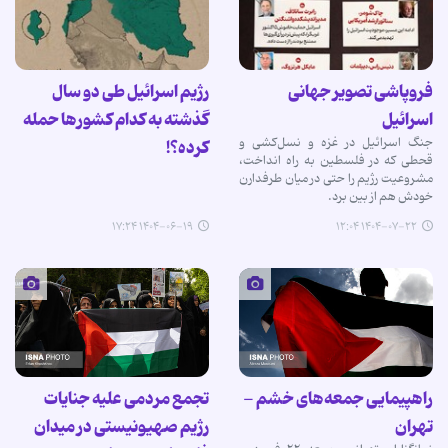
فروپاشی تصویر جهانی
رژیم اسرائیل طی دو سال
اسرائیل
گذشته به کدام کشورها حمله
جنگ اسرائیل در غزه و نسل‌کشی و
کرده؟!
قحطی که در فلسطین به راه انداخت،
مشروعیت رژیم را حتی در میان طرفدارن
خودش هم از بین برد.
۱۴۰۴-۰۶-۱۹ ۱۷:۲۴
۱۴۰۴-۰۷-۲۲ ۱۲:۰۴
راهپیمایی جمعه‌های خشم -
تجمع مردمی علیه جنایات
تهران
رژیم صهیونیستی در میدان