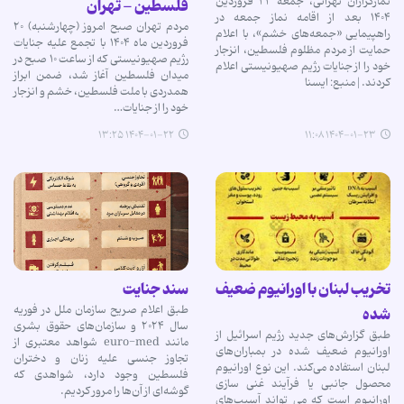
نمازگزاران تهرانی، جمعه ۲۲ فروردین
فلسطین - تهران
۱۴۰۴ بعد از اقامه نماز جمعه در
مردم تهران صبح امروز (چهارشنبه) ۲۰
راهپیمایی «جمعه‌های خشم»، با اعلام
فروردین ماه ۱۴۰۴ با تجمع علیه جنایات
حمایت از مردم مظلوم فلسطین، انزجار
رژیم صهیونیستی که از ساعت ۱۰ صبح در
خود را از جنایات رژیم صهیونیستی اعلام
میدان فلسطین آغاز شد، ضمن ابراز
کردند.|منبع: ایسنا
همدردی با ملت فلسطین، خشم و انزجار
خود را از جنایات…
۱۴۰۴-۰۱-۲۲ ۱۳:۲۵
۱۴۰۴-۰۱-۲۳ ۱۱:۰۸
تخریب لبنان با اورانیوم ضعیف
سند جنایت
طبق اعلام صریح سازمان ملل در فوریه
شده
سال ۲۰۲۴ و سازمان‌های حقوق بشری
طبق گزارش‌های جدید رژیم اسرائیل از
مانند euro-med شواهد معتبری از
اورانیوم ضعیف شده در بمباران‌های
تجاوز جنسی علیه زنان و دختران
لبنان استفاده می‌کند. این نوع اورانیوم
فلسطین وجود دارد، شواهدی که
محصول جانبی یا فرآیند غنی سازی
گوشه‌ای از آن‌ها را مرور کردیم.
اورانیوم است که می تواند آسیب‌های