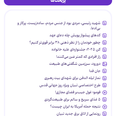
پربحث‌ها
شهید رئیسی، مردی بود از جنس مردم، ساده‌زیست، پرکار و
بی‌ادعا.
کدهای پیشواز پویش چله دعای عهد
چطور خودمان را از نظر ذهنی ۳۸ برابر قوی‌تر کنیم؟
کن ۲۰۲۵؛ جشنواره‌ای علیه خانواده
راز افرادی که کمتر ضرر می‌کنند!
دورود، سرزمین شگفتی‌های طبیعت
جان فدا
نماز لیله الدفن برای شهدای بیت رهبری
طرح اختصاصی تبیان ویژه روز جهانی قدس
فومو؛ غول جیب‌بر فضای مجازی!
۵ غذای سریع و سالم برای طبیعت‌گردی
نتیجه حمله آمریکا به ایران چیست؟
رونمایی از اتاق برق جدید تبیان