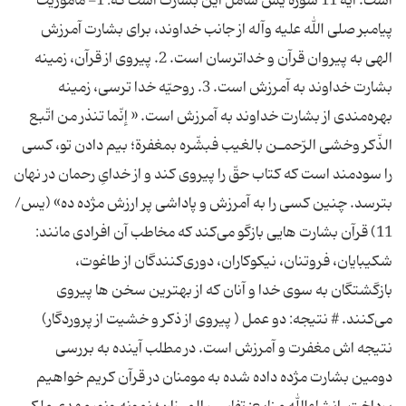
است. آیه 11 سوره یس شامل این بشارت است که: 1- مأموریّت
پیامبر صلى الله علیه وآله از جانب خداوند، براى بشارت آمرزش
الهى به پیروان قرآن و خداترسان است. 2. پیروى از قرآن، زمینه
بشارت خداوند به آمرزش است. 3. روحیّه خدا ترسى، زمینه
بهره‌مندى از بشارت خداوند به آمرزش است. « إنّما تنذر من اتّبع
الذّكر وخشى الرّحمـن بالغیب فبشّره بمغفرة؛ بیم دادن تو، كسى
را سودمند است كه كتاب حقّ را پیروى كند و از خداىِ‏ رحمان در نهان
11) قرآن بشارت هایى بازگو مى‌كند كه مخاطب آن افرادى مانند:
شكیبایان، فروتنان، نیكوكاران، دورى‌كنندگان از طاغوت،
بازگشتگان به سوى خدا و آنان كه از بهترین سخن ها پیروى
مى‌كنند. # نتیجه: دو عمل ( پیروى از ذكر و خشیت از پروردگار)
نتیجه اش مغفرت و آمرزش است. در مطلب آینده به بررسی
دومین بشارت مژده داده شده به مومنان در قرآن کریم خواهیم