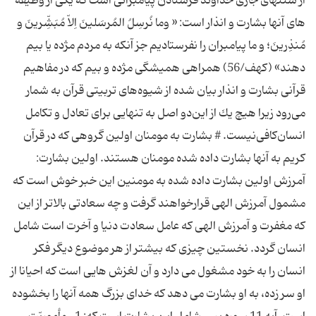
از سنتهاى جارى خداوند فرستادن پیامبرانى است كه یکی از وظیفه
های آنها بشارت و انذار است: « و‌ما ‌نُرسِلُ المُرسَلینَ اِلاّ مُبَشِّرینَ و
مُنذِرینَ؛ و ما پیامبران را نفرستادیم جز آنکه به مردم مژده یا بیم
دهند» (كهف/56) همراهى همیشگى مژده و بیم كه در مفاهیم
قرآنى بشارت و انذار بیان شده از شیوه‌هاى تربیتى قرآن به شمار
مى‌رود زیرا هیچ یك از این‌دو اصل به تنهایى براى تعادل و تكامل
انسان‌كافى‌نیست. # بشارت به مومنان اولین گروهی که در قرآن
کریم به آنها بشارت داده شده مومنان هستند. اولین بشارت:
آمرزش اولین بشارت داده شده به مومنین این خبر خوش است که
مشمول آمرزش الهی قرارخواهند گرفت و چه سعادتی بالاتر از این
که مغفرت و آمرزش الهی که عامل سعادت دنیا و آخرت است شامل
انسان گردد. نخستین چیزى كه بیشتر از هر موضوع دیگر فكر
انسان را به خود مشغول می دارد و آن لغزش هایى است كه احیانا از
او سر زده، به او بشارت می دهد كه خداى بزرگ همه آنها را بخشوده