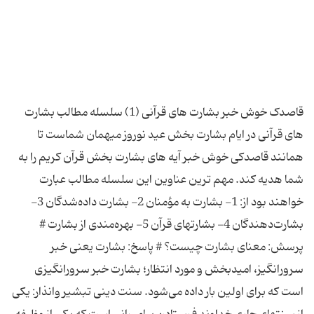
قاصدک خوش خبر بشارت های قرآنی (1) سلسله مطالب بشارت
های قرآنی در ایام بشارت بخش عید نوروز میهمان شماست تا
همانند قاصدکی خوش خبر آیه های بشارت بخش قرآن کریم را به
شما هدیه کند. مهم ترین عناوین این سلسله مطالب عبارت
خواهند بود از: 1- بشارت به مؤمنان 2- بشارت داده‌شدگان 3-
بشارت‌دهندگان 4- بشارتهاى قرآن 5- بهره‌مندى از بشارت #
پرسش: معنای بشارت چیست؟ # پاسخ: بشارت یعنی خبر
سرورانگیز، امیدبخش و مورد انتظار؛ بشارت خبر سرورانگیزى
است كه براى اولین بار داده مى‌شود. سنت دینى تبشیر وانذار: یكى