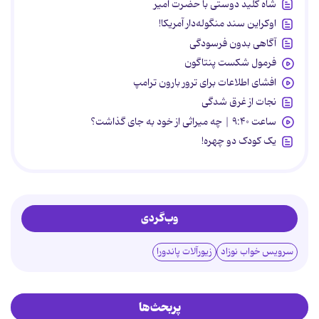
شاه کلید دوستی با حضرت امیر
اوکراین سند منگوله‌دار آمریکا!
آگاهی بدون فرسودگی
فرمول شکست پنتاگون
افشای اطلاعات برای ترور بارون ترامپ
نجات از غرق شدگی
ساعت ۹:۴۰ | چه میراثی از خود به جای گذاشت؟
یک کودک دو چهره!
وب‌گردی
سرویس خواب نوزاد
زیورآلات پاندورا
پربحث‌ها