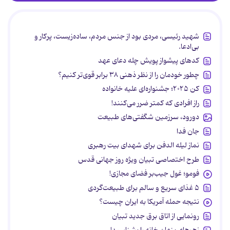
شهید رئیسی، مردی بود از جنس مردم، ساده‌زیست، پرکار و
بی‌ادعا.
کدهای پیشواز پویش چله دعای عهد
چطور خودمان را از نظر ذهنی ۳۸ برابر قوی‌تر کنیم؟
کن ۲۰۲۵؛ جشنواره‌ای علیه خانواده
راز افرادی که کمتر ضرر می‌کنند!
دورود، سرزمین شگفتی‌های طبیعت
جان فدا
نماز لیله الدفن برای شهدای بیت رهبری
طرح اختصاصی تبیان ویژه روز جهانی قدس
فومو؛ غول جیب‌بر فضای مجازی!
۵ غذای سریع و سالم برای طبیعت‌گردی
نتیجه حمله آمریکا به ایران چیست؟
رونمایی از اتاق برق جدید تبیان