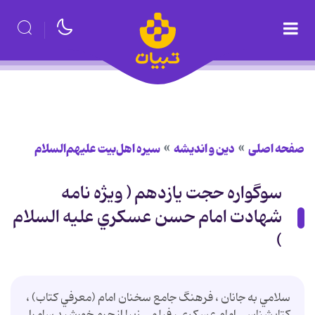
صفحه اصلی
دین و اندیشه
سیره اهل‌بیت علیهم‌السلام
سوگواره حجت يازدهم ( ويژه نامه
شهادت امام حسن عسكري عليه السلام
)
سلامي به جانان ، فرهنگ جامع سخنان امام (معرفي كتاب) ،
كتابشناسي امام عسكري ، فيلمي زيبا از حرم خورشيد سامرا