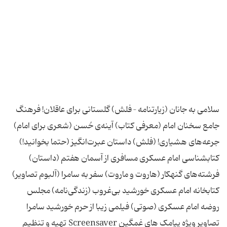
سلامی به جانان (زیارتنامه – فلش) گلستانی برای عاقلان! فرهنگ
جامع سخنان امام (معرفی كتاب) آینه‌ی حُسن (شعری برای امام)
جرعه‌های هشیاری! (فلش) داستان عبرت‌انگیز (حتما بخوانید!)
كتابشناسی امام عسكری مسافری از آسمان هفتم (داستان)
فرشته‌های گنهكار (هاروت و ماروت) سفر به سامرا (آلبوم تصاویر)
كتابخانه امام عسكری خورشید بی‌غروب (زندگی‌نامه) مجلس
روضه امام عسكری (صوتی) فیلمی زیبا از حرم خورشید سامرا
تصاویر ویژه پیامک های غمگین Screensaver تهیه و تنظیم