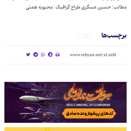
مطالب : حسین عسگری طراح گرافیک : محبوبه همتی
برچسب‌ها